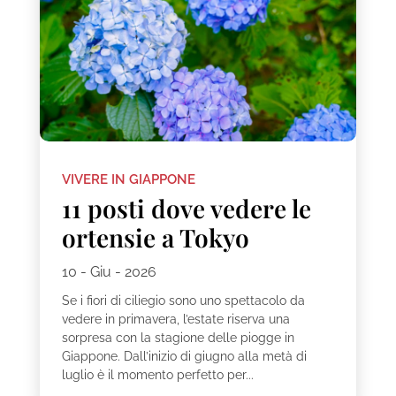
VIVERE IN GIAPPONE
11 posti dove vedere le
ortensie a Tokyo
10 - Giu - 2026
Se i fiori di ciliegio sono uno spettacolo da
vedere in primavera, l’estate riserva una
sorpresa con la stagione delle piogge in
Giappone. Dall’inizio di giugno alla metà di
luglio è il momento perfetto per...