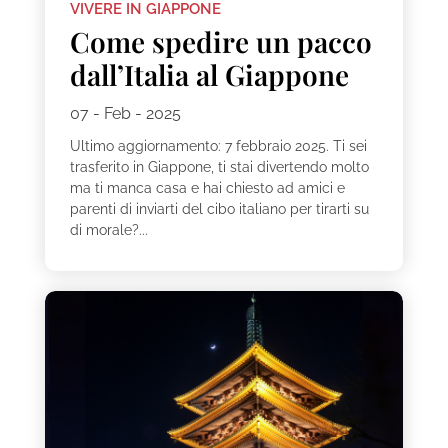
VIVERE IN GIAPPONE
Come spedire un pacco
dall’Italia al Giappone
07 - Feb - 2025
Ultimo aggiornamento: 7 febbraio 2025. Ti sei
trasferito in Giappone, ti stai divertendo molto
ma ti manca casa e hai chiesto ad amici e
parenti di inviarti del cibo italiano per tirarti su
di morale?...