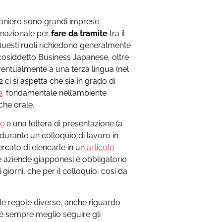
traniero sono grandi imprese
rnazionale per
fare da tramite
tra il
 Questi ruoli richiedono generalmente
l cosiddetto Business Japanese, oltre
entualmente a una terza lingua (nel
2 ci si aspetta che sia in grado di
e
, fondamentale nell’ambiente
che orale.
se
e una lettera di presentazione (a
durante un colloquio di lavoro in
cato di elencarle in un
articolo
le aziende giapponesi è obbligatorio
i i giorni, che per il colloquio, così da
le regole diverse, anche riguardo
 è sempre meglio seguire gli