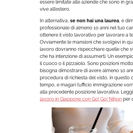
essere limitate alle aziende che sono in gra
vive all’estero.
In alternativa,
se non hai una laurea
, e di
professionale di almeno 10 anni nel tuo cam
ottenere il visto lavorativo per lavorare a
Ovviamente le mansioni che svolgevi in qu
lavoro dovranno rispecchiare quelle che s
che ha intenzione di assumerti. Un esempi
il cuoco o il pizzaiolo. Sono posizioni molt
bisogna dimostrare di avere almeno 10 anni
procedura di richiesta del visto, in questo
tempo, e magari l’ufficio immigrazione vorr
alla precedente posizione lavorativa. Leggi 
lavoro in Giappone con Go! Go! Nihon
per 