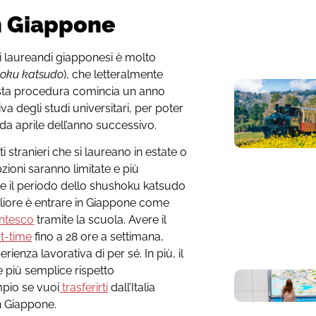
in Giappone
ani laureandi giapponesi è molto
hoku katsudo
), che letteralmente
Questa procedura comincia un anno
iva degli studi universitari, per poter
 da aprile dell’anno successivo.
 stranieri che si laureano in estate o
zioni saranno limitate e più
te il periodo dello shushoku katsudo
gliore è entrare in Giappone come
entesco
tramite la scuola. Avere il
rt-time
fino a 28 ore a settimana,
rienza lavorativa di per sé. In più, il
 più semplice rispetto
mpio se vuoi
trasferirti
dall’Italia
n Giappone.