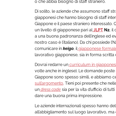
o che abbia bisogno di staff straniero.
Di solito, le aziende che assumono staff s
giapponesi che hanno bisogno di staff inte
Giappone e il paese straniero interessato.
un livello di giapponese pari al
JLPT
N2
, i
a una buona padronanza dell’inglese ed ev
nostro caso è l’italiano). Da chi possiede l’N
comunicare in
keigo
, il
giapponese formal
lavorativo giapponese, sia in forma scritta 
Dovrai redarre un
curriculum in giappone
volte anche in inglese). Le domande poste 
Giappone sono spesso simili, e abbiamo cer
sull’argomento
. Tieni poi presente che nel
un
dress code
sia per la vita d’ufficio di tutt
dare una buona prima impressione.
Le aziende internazionali spesso hanno del
all’abbigliamento sul luogo lavorativo, ma