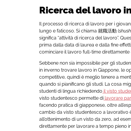
Ricerca del lavoro 
Il processo di ricerca di lavoro per i giov
lungo e faticoso. Si chiama 就職活動 (
shus
significa “attività di ricerca del lavoro”. 
prima dalla data di laurea e dalla fine effett
cominciare il lavoro full-time direttamente
Sebbene non sia impossibile per gli studenti
in inverno trovare lavoro in Giappone, le op
competitive, quindi è meglio tenere a men
quando si pianificano gli studi. La cosa mi
studenti di lingua richiedendo
il visto stud
visto studentesco permette di
lavorare pa
facendo pratica di giapponese, oltre all’espe
cambio da visto studentesco a lavorativo è
all’ottenimento di un visto da zero, ad ese
direttamente per lavorare a tempo pieno i