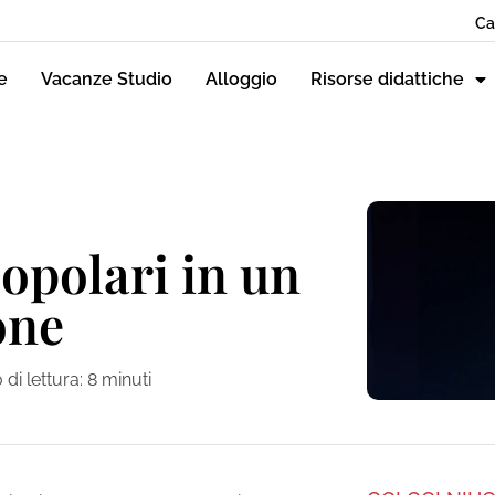
Ca
e
Vacanze Studio
Alloggio
Risorse didattiche
popolari in un
one
di lettura:
8
minuti