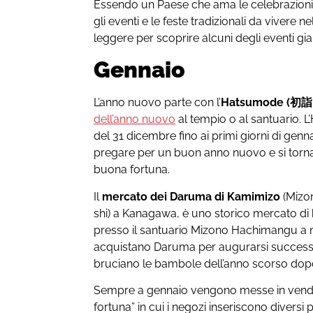
Essendo un Paese che ama le celebrazioni
gli eventi e le feste tradizionali da vivere 
leggere per scoprire alcuni degli eventi gi
Gennaio
L’anno nuovo parte con l’
Hatsumode (初詣,
dell’anno nuovo
al tempio o al santuario.
del 31 dicembre fino ai primi giorni di genn
pregare per un buon anno nuovo e si torn
buona fortuna.
Il
mercato dei Daruma di Kamimizo
(Mizo
shi) a Kanagawa, è uno storico mercato d
presso il santuario Mizono Hachimangu a 
acquistano Daruma per augurarsi success
bruciano le bambole dell’anno scorso dopo 
Sempre a gennaio vengono messe in vendi
fortuna” in cui i negozi inseriscono diversi 