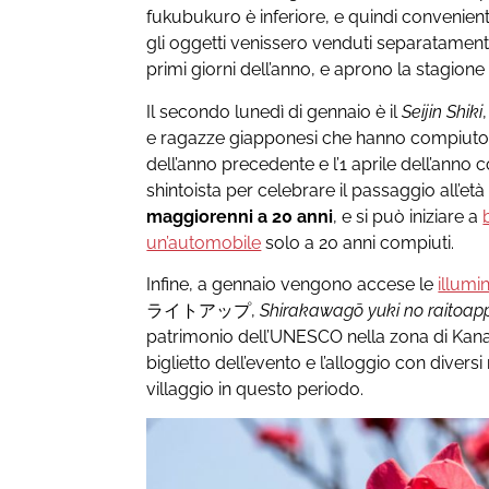
fukubukuro è inferiore, e quindi conveniente
gli oggetti venissero venduti separatamen
primi giorni dell’anno, e aprono la stagione
Il secondo lunedì di gennaio è il
Seijin Shiki
e ragazze giapponesi che hanno compiuto o
dell’anno precedente e l’1 aprile dell’anno c
shintoista per celebrare il passaggio all’età 
maggiorenni a 20 anni
, e si può iniziare a
un’automobile
solo a 20 anni compiuti.
Infine, a gennaio vengono accese le
illumi
ライトアップ,
Shirakawagō yuki no raitoap
patrimonio dell’UNESCO nella zona di Kana
biglietto dell’evento e l’alloggio con diversi 
villaggio in questo periodo.