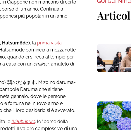
GO! GO! NIH
, in Giappone non mancano di certo
nel corso di un anno. Continua a
Articol
apponesi più popolari in un anno.
 Hatsumōde)
, la
prima visita
 L’Hatsumode comincia a mezzanotte
aio, quando ci si reca al tempio per
a a casa con un
omikuji
, amuleto di
no) (溝のだるま市, Mizo no daruma-
i bambole Daruma che si tiene
metà gennaio, dove le persone
o e fortuna nel nuovo anno e
che il loro desiderio si è avverato.
ta le
fukubukuro
,
le “borse della
prodotti. Il valore complessivo di una