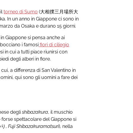
il
torneo di Sumo
(大相撲三月場所大
aka. In un anno in Giappone ci sono in
 marzo da Osaka e durano 15 giorni.
in Giappone si pensa anche ai
 sbocciano i famosi
fiori di ciliegio
 in cui a tutti piace riunirsi con
edi degli alberi in fiore.
 cui, a differenza di San Valentino in
omini, qui sono gli uomini a fare dei
 mese degli
shibazakura
, il muschio
forse spettacolare del Giappone si
り,
Fuji Shibazakura
matsuri
), nella