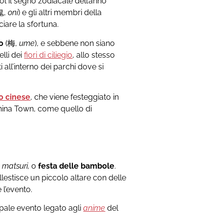
l il segno zodiacale dell’anno
鬼,
oni
) e gli altri membri della
ciare la sfortuna.
no
(梅,
ume
), e sebbene non siano
lli dei
fiori di ciliegio
, allo stesso
all’interno dei parchi dove si
 cinese
, che viene festeggiato in
i China Town, come quello di
 matsuri,
o
festa delle bambole
.
allestisce un piccolo altare con delle
l’evento.
ncipale evento legato agli
anime
del