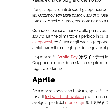
Paese, e uno dei più grandi del mondo.
Per gli appassionati di sport giapponesi c’è 
阪,
Oozumou san tsuki basho Ōsaka
) di Os
totale 6 tornei di Sumo, che cominciano a
Quando si pensa a marzo e alla primavera 
sakura
. La fine di marzo è il periodo in cui
giapponesi
, ed è una degli eventi giapponesi
amici, parenti e colleghi per festeggiare ai pi
Il 14 marzo è il
White Day
(ホワイトデー)
in
Giappone in cui le donne fanno regali agli u
regali alle donne.
Aprile
Se a marzo sbocciano i sakura, aprile è il
rosa. Il
festival di shibazakura
più famoso e 
svolge ai piedi del
monte Fuji
(富士芝桜まつ