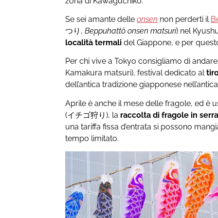
zona di Kawaguchiko.
Se sei amante delle
onsen
non perderti il
B
つり,
Beppuhattō onsen matsuri
) nel Kyush
località termali
del Giappone, e per questo i
Per chi vive a Tokyo consigliamo di andare
Kamakura matsuri), festival dedicato al
tir
dell’antica tradizione giapponese nell’antic
Aprile è anche il mese delle fragole, ed è 
(イチゴ狩り), la
raccolta di fragole in serr
una tariffa fissa d’entrata si possono mang
tempo limitato.