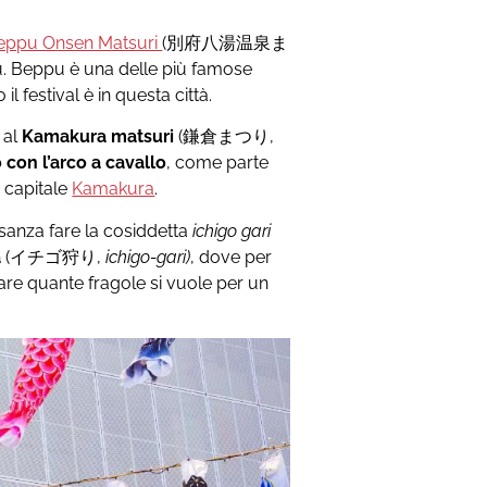
eppu Onsen Matsuri
(別府八湯温泉ま
u. Beppu è una delle più famose
l festival è in questa città.
 al
Kamakura matsuri
(鎌倉まつり,
o con l’arco a cavallo
, come parte
a capitale
Kamakura
.
usanza fare la cosiddetta
ichigo gari
a
(イチゴ狩り,
ichigo-gari)
, dove per
iare quante fragole si vuole per un