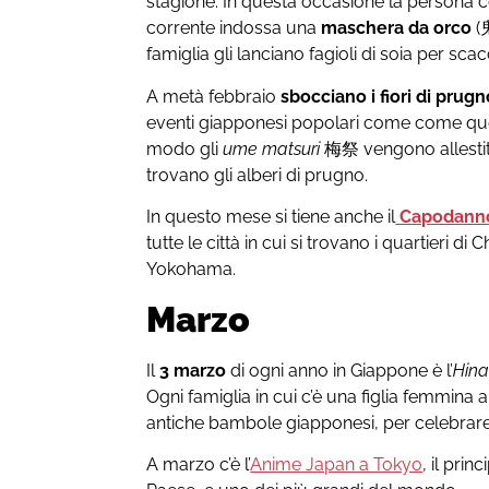
stagione. In questa occasione la persona co
corrente indossa una
maschera da orco
(
famiglia gli lanciano fagioli di soia per scac
A metà febbraio
sbocciano i fiori di prug
eventi giapponesi popolari come come que
modo gli
ume matsuri
梅祭 vengono allestiti 
trovano gli alberi di prugno.
In questo mese si tiene anche il
Capodanno
tutte le città in cui si trovano i quartieri d
Yokohama.
Marzo
Il
3 marzo
di ogni anno in Giappone è l’
Hina
Ogni famiglia in cui c’è una figlia femmina 
antiche bambole giapponesi, per celebrare 
A marzo c’è l’
Anime Japan a Tokyo
, il pri