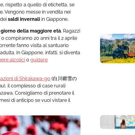
, rispetto a quello di etichetta, se
te. Vengono messe in vendita nei
 dei
saldi invernali
in Giappone.
,
giorno della maggiore età
. Ragazzi
 compiranno 20 anni tra il 2 aprile
orrente fanno visita al santuario
adulta. In Giappone, infatti, si diventa
bere alcolici
o
guidare
nazioni di Shirakawa-go
(白川郷雪の
pu
), il complesso di case rurali
zawa. Consigliamo di prenotare il
mesi di anticipo se vuoi vistare il