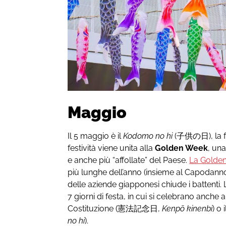
Maggio
Il 5 maggio è il
Kodomo no hi
(子供の日), la f
festività viene unita alla
Golden Week
, una
e anche più “affollate” del Paese.
La Golde
più lunghe dell’anno (insieme al Capodanno
delle aziende giapponesi chiude i battent
7 giorni di festa, in cui si celebrano anche a
Costituzione (憲法記念日,
Kenpō kinenbi
) o
no hi
).