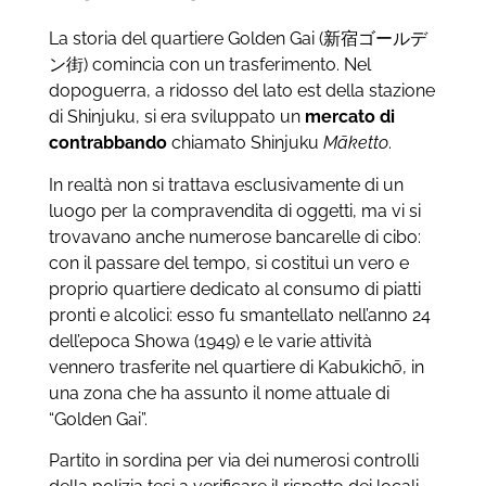
La storia del quartiere Golden Gai (新宿ゴールデ
ン街) comincia con un trasferimento. Nel
dopoguerra, a ridosso del lato est della stazione
di Shinjuku, si era sviluppato un
mercato di
contrabbando
chiamato Shinjuku
Māketto
.
In realtà non si trattava esclusivamente di un
luogo per la compravendita di oggetti, ma vi si
trovavano anche numerose bancarelle di cibo:
con il passare del tempo, si costituì un vero e
proprio quartiere dedicato al consumo di piatti
pronti e alcolici: esso fu smantellato nell’anno 24
dell’epoca Showa (1949) e le varie attività
vennero trasferite nel quartiere di Kabukichō, in
una zona che ha assunto il nome attuale di
“Golden Gai”.
Partito in sordina per via dei numerosi controlli