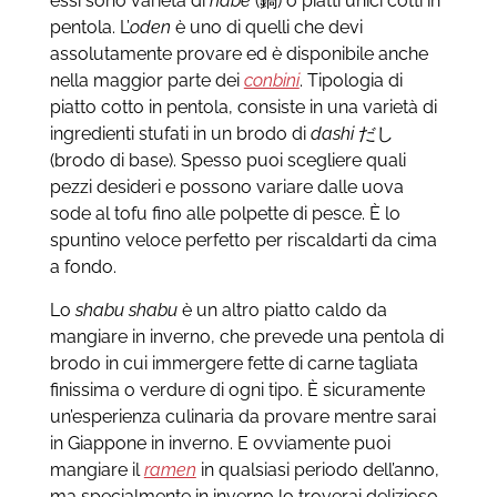
essi sono varietà di
nabe
(鍋) o piatti unici cotti in
pentola.
L’
oden
è uno di quelli che devi
assolutamente provare ed è disponibile anche
nella maggior parte dei
conbini
. Tipologia di
piatto cotto in pentola, consiste in una varietà di
ingredienti stufati in un brodo di
dashi
だし
(brodo di base). Spesso puoi scegliere quali
pezzi desideri e possono variare dalle uova
sode al tofu fino alle polpette di pesce. È lo
spuntino veloce perfetto per riscaldarti da cima
a fondo.
Lo
shabu shabu
è un altro piatto caldo da
mangiare in inverno, che prevede una pentola di
brodo in cui immergere fette di carne tagliata
finissima o verdure di ogni tipo. È sicuramente
un’esperienza culinaria da provare mentre sarai
in Giappone in inverno.
E ovviamente puoi
mangiare il
ramen
in qualsiasi periodo dell’anno,
ma specialmente in inverno lo troverai delizioso.