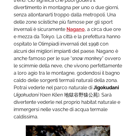
treno. Ciò significa che puoi goderti il
divertimento in montagna per uno o due giorni,
senza allontanarti troppo dalla metropoli.
Una
delle zone sciistiche più famose per gli sport
invernali è sicuramente
Nagano
, a circa due ore
e mezza da Tokyo. La città e la prefettura hanno
ospitato le Olimpiadi invernali del 1998 con
alcuni dei migliori impianti del paese.
Nagano è
anche famoso per le sue “
snow monkey
” ovvero
le scimmie della neve, che vivono perfettamente
a loro agio tra le montagne, godendosi il bagno
caldo delle sorgenti termali naturali della zona.
Potrai vederle nel parco naturale di
Jigokudani
(
Jigokudani Yaen Kōen
地獄谷野猿公苑). Sarà
divertente vederle nel proprio habitat naturale e
immergersi nelle vasche di acqua termale
caldissima.