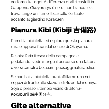
vediamo tutt’oggi. A differenza di altri castelli in
Giappone,
Okayamajō
è nero, non bianco, e si
trova lungo un fiume. Il castello è situato
accanto al giardino Kōrakuen.
Pianura Kibi (Kibiji
吉備路)
Prendi la bicicletta ed esplora questa pianura
rurale appena fuori dal centro di Okayama.
Respira l’aria fresca della campagna e,
pedalando, vedrai lungo il percorso una fattoria,
diversi templi e bellissimi paesaggi naturalistici.
Se non hai la bicicletta puoi affittarne una nei
negozi di fronte alle stazioni di Bizen-Ichinomiya,
Soja o presso il tempio vicino di Bitchū-
Kokubunji (備中国分寺).
Gite alternative