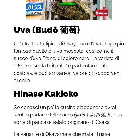
Uva (Budō 葡萄)
Un’altra frutta tipica di Okayama è l’uva. Il tipo più
famoso quello di uva moscata, così come il
succo d’uva Pione, di colore nero. La varietà di
“Uva moscata brillante” è particolarmente
costosa, e può arrivare al valore di 10,000 yen
al chilo.
Hinase Kakioko
Se conosci un po’ la cucina giapponese avrai
sentito parlare dell’
okonomiyaki
お好み焼き, una
sorta di pancake salato originario di Osaka.
La variante di Okayama è chiamata Hinase