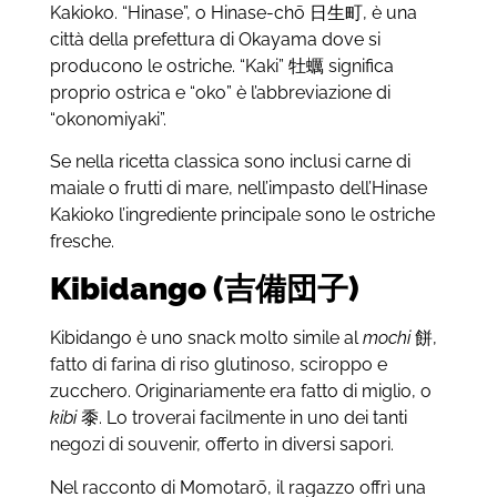
Kakioko. “Hinase”, o Hinase-chō 日生町, è una
città della prefettura di Okayama dove si
producono le ostriche. “Kaki” 牡蠣 significa
proprio ostrica e “oko” è l’abbreviazione di
“okonomiyaki”.
Se nella ricetta classica sono inclusi carne di
maiale o frutti di mare, nell’impasto dell’Hinase
Kakioko l’ingrediente principale sono le ostriche
fresche.
Kibidango (
吉備団子)
Kibidango è uno snack molto simile al
mochi
餅,
fatto di farina di riso glutinoso, sciroppo e
zucchero. Originariamente era fatto di miglio, o
kibi
黍. Lo troverai facilmente in uno dei tanti
negozi di souvenir, offerto in diversi sapori.
Nel racconto di Momotarō, il ragazzo offrì una