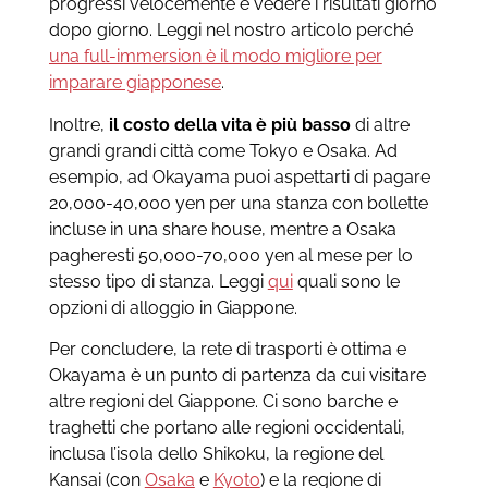
progressi velocemente e vedere i risultati giorno
dopo giorno. Leggi nel nostro articolo perché
una full-immersion è il modo migliore per
imparare giapponese
.
Inoltre,
il costo della vita è più basso
di altre
grandi grandi città come Tokyo e Osaka. Ad
esempio, ad Okayama puoi aspettarti di pagare
20,000-40,000 yen per una stanza con bollette
incluse in una share house, mentre a Osaka
pagheresti 50,000-70,000 yen al mese per lo
stesso tipo di stanza. Leggi
qui
quali sono le
opzioni di alloggio in Giappone.
Per concludere, la rete di trasporti è ottima e
Okayama è un punto di partenza da cui visitare
altre regioni del Giappone. Ci sono barche e
traghetti che portano alle regioni occidentali,
inclusa l’isola dello Shikoku, la regione del
Kansai (con
Osaka
e
Kyoto
) e la regione di