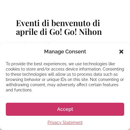
Eventi di benvenuto di
aprile di Go! Go! Nihon
Tokyo, aprile 2023
Manage Consent
Eventi di benvenuto di Go! Go! Nihon per i
To provide the best experiences, we use technologies like
nuovi studenti di aprile a Tokyo
cookies to store and/or access device information. Consenting
to these technologies will allow us to process data such as
browsing behavior or unique IDs on this site. Not consenting or
withdrawing consent, may adversely affect certain features
and functions.
Accept
Privacy Statement