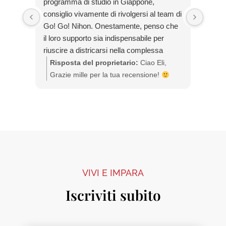
programma di studio in Giappone,
Nihon
consiglio vivamente di rivolgersi al team di
tomar
Go! Go! Nihon. Onestamente, penso che
preoc
il loro supporto sia indispensabile per
inter
riuscire a districarsi nella complessa
y reso
burocrazia giapponese. Oltre a questo, vi
mucho
Risposta del proprietario:
Ciao Eli,
Ris
assicuro che nel team troverete persone
paso 
Grazie mille per la tua recensione!
gra
autentiche, estremamente comprensive e
duda 
Siamo contenti che tu ti sia trovata bene
Mar
disposte a darvi una mano anche in caso
con il nostro supporto e per averti aiutato
pla
di problemi personali. Non pensateci due
con l'iscrizione! In bocca al lupo per il tuo
¡Di
volte: anche solo per avere delle
studio in Giappone!
Jap
informazioni, contattate i ragazzi di Go!
Go! Nihon. Non ve ne pentirete!
VIVI E IMPARA
Iscriviti subito