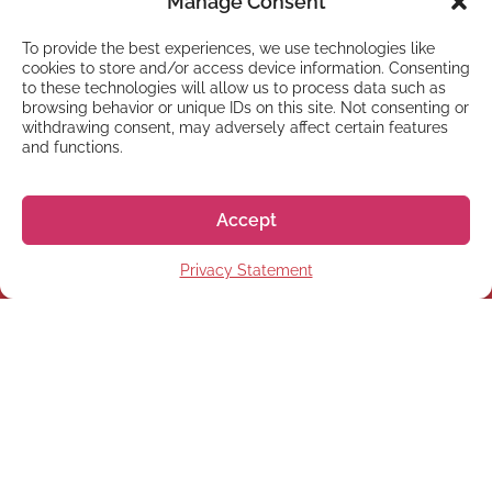
Manage Consent
To provide the best experiences, we use technologies like
cookies to store and/or access device information. Consenting
to these technologies will allow us to process data such as
browsing behavior or unique IDs on this site. Not consenting or
withdrawing consent, may adversely affect certain features
and functions.
Il nostro ufficio si trova in Giappone; siamo attivi
tra le 10:00 e le 13:00 & 14:00 e le 18:00 (fuso
Accept
orario giapponese) e raggiungibili in questo
orario al numero
+81 50 5357 5356
.
Privacy Statement
Rispondiamo ai messaggi di solito nell’arco di 1-3
giorni lavorativi. Se ci hai scritto e non hai ancora
ricevuto una risposta, per favore controlla le
cartelle “Spam” e “Promozioni” della tua casella
di posta.