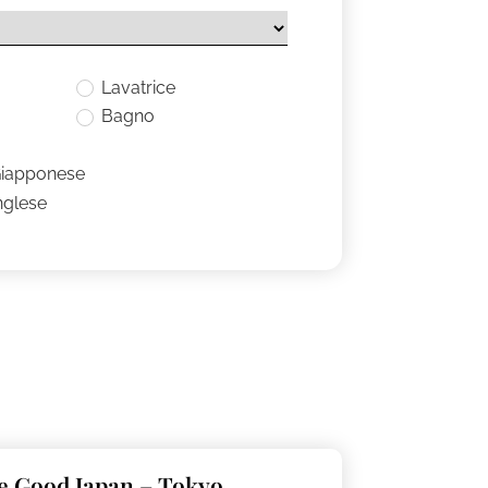
Lavatrice
Bagno
Giapponese
nglese
e Good Japan – Tokyo