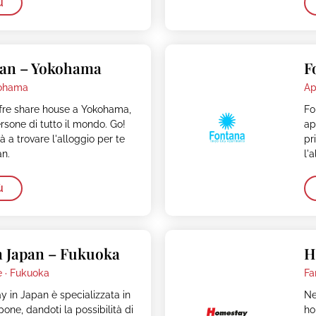
ù
pan – Yokohama
F
ohama
Ap
fre share house a Yokohama,
Fo
rsone di tutto il mondo. Go!
ap
à a trovare l'alloggio per te
pr
n.
l'
ù
n Japan – Fukuoka
H
 ·
Fukuoka
Fa
 in Japan è specializzata in
Ne
one, dandoti la possibilità di
ho