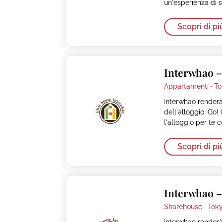
un'esperienza di s
Scopri di pi
Interwhao 
Appartamenti ·
To
Interwhao renderà
dell'alloggio. Go!
l'alloggio per te 
Scopri di pi
Interwhao 
Sharehouse ·
Tok
Interwhao renderà