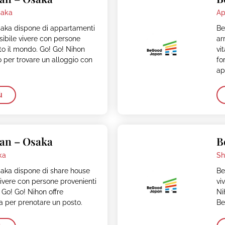
aka
Ap
ka dispone di appartamenti
Be
sibile vivere con persone
ar
tto il mondo. Go! Go! Nihon
vi
to per trovare un alloggio con
fo
ap
ù
an – Osaka
B
ka
Sh
ka dispone di share house
Be
vivere con persone provenienti
vi
 Go! Go! Nihon offre
Ni
ta per prenotare un posto.
Be