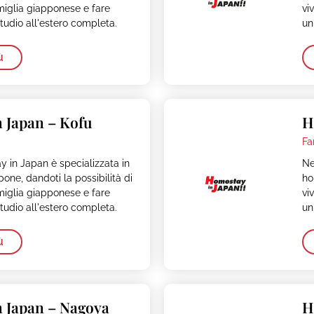
miglia giapponese e fare
vi
tudio all'estero completa.
un
ù
 Japan – Kofu
H
Fa
 in Japan è specializzata in
Ne
one, dandoti la possibilità di
ho
miglia giapponese e fare
vi
tudio all'estero completa.
un
ù
 Japan – Nagoya
H