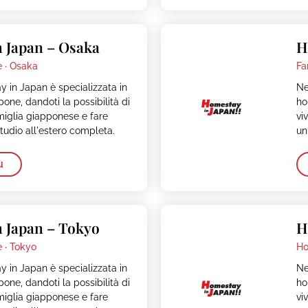
 Japan – Osaka
H
 ·
Osaka
Fa
 in Japan è specializzata in
Ne
one, dandoti la possibilità di
ho
miglia giapponese e fare
vi
tudio all'estero completa.
un
ù
 Japan – Tokyo
H
 ·
Tokyo
Ho
 in Japan è specializzata in
Ne
one, dandoti la possibilità di
ho
miglia giapponese e fare
vi