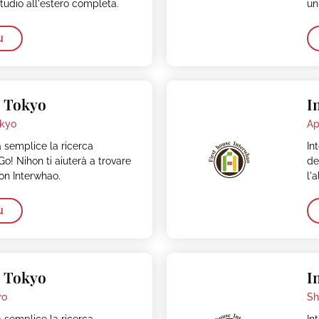
tudio all'estero completa.
un
ù
– Tokyo
I
kyo
Ap
 semplice la ricerca
In
 Go! Nihon ti aiuterà a trovare
de
con Interwhao.
l'
ù
– Tokyo
I
yo
Sh
 semplice la ricerca
In