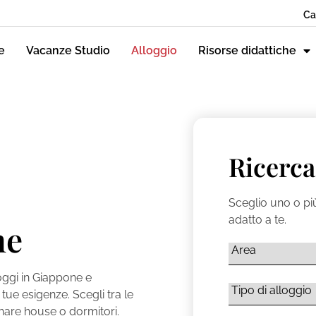
Ca
e
Vacanze Studio
Alloggio
Risorse didattiche
Ricerca
Sceglio uno o più
adatto a te.
ne
oggi in Giappone e
 tue esigenze. Scegli tra le
share house o dormitori.