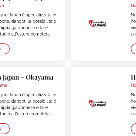
ya
Ho
 in Japan è specializzata in
Ne
one, dandoti la possibilità di
ho
miglia giapponese e fare
vi
tudio all'estero completa.
un
ù
n Japan – Okayama
H
ama
Ho
 in Japan è specializzata in
Ne
one, dandoti la possibilità di
ho
miglia giapponese e fare
vi
tudio all'estero completa.
un
ù