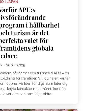
BO I JAPAN
Varför APU:s
livsförändrande
program i hållbarhet
och turism är det
perfekta valet för
framtidens globala
ledare
17 - sep - 2025
Studera hållbarhet och turism vid APU – en
tbildning för framtiden Vill du ha en karriär
som öppnar världen för dig? Som låter dig
resa, knyta kontakter med människor från
ela världen och samtidigt bidra...