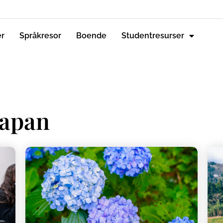
er
Språkresor
Boende
Studentresurser
Japan