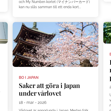
och My Number-kortet (マイナンバーカード)
kan nu slås samman till ett enda kort...
BO I JAPAN
Saker att göra i Japan
under vårlovet
r
18 - mar - 2026
.
Vårlovet är annorlunda i Japan. Medan folk