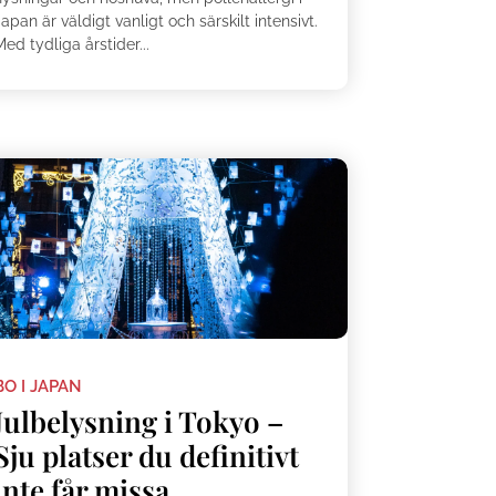
apan är väldigt vanligt och särskilt intensivt.
ed tydliga årstider...
BO I JAPAN
Julbelysning i Tokyo –
Sju platser du definitivt
inte får missa