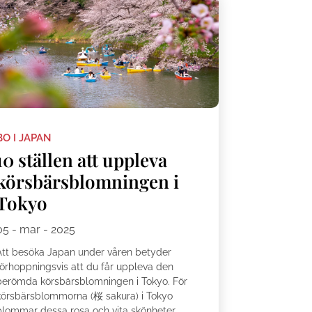
BO I JAPAN
10 ställen att uppleva
körsbärsblomningen i
Tokyo
05 - mar - 2025
Att besöka Japan under våren betyder
förhoppningsvis att du får uppleva den
berömda körsbärsblomningen i Tokyo. För
körsbärsblommorna (桜 sakura) i Tokyo
blommar dessa rosa och vita skönheter