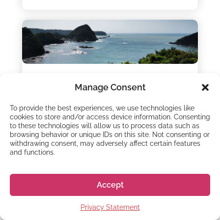
VIVRE AU JAPON
Manage Consent
Journée de la mer au
To provide the best experiences, we use technologies like
Japon : vocabulaire de
cookies to store and/or access device information. Consenting
to these technologies will allow us to process data such as
l’océan
browsing behavior or unique IDs on this site. Not consenting or
withdrawing consent, may adversely affect certain features
16 - Juil - 2024
and functions.
En tant qu’archipel, le Japon entretient des
liens culturels et économiques étroits avec
Accept
l’océan – il suffit de regarder la cuisine
japonaise pour voir à quel point l’océan est
Privacy Statement
importante pour le Japon ! Il...