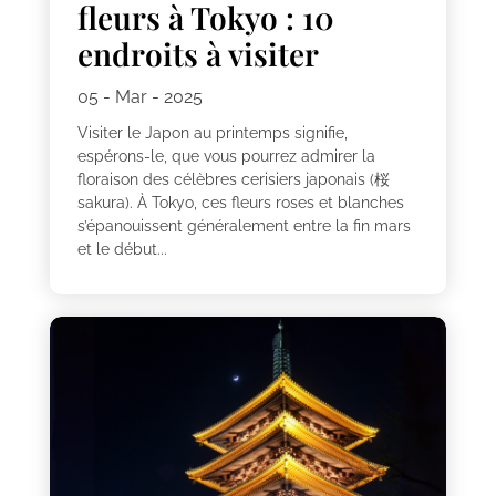
fleurs à Tokyo : 10
endroits à visiter
05 - Mar - 2025
Visiter le Japon au printemps signifie,
espérons-le, que vous pourrez admirer la
floraison des célèbres cerisiers japonais (桜
sakura). À Tokyo, ces fleurs roses et blanches
s’épanouissent généralement entre la fin mars
et le début...