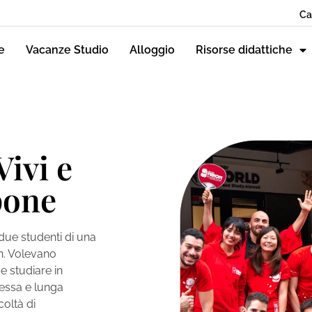
Ca
e
Vacanze Studio
Alloggio
Risorse didattiche
ivi e
pone
due studenti di una
n. Volevano
e studiare in
essa e lunga
coltà di