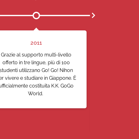
2011
2
Grazie al supporto multi-livello
Il team capisce
offerto in tre lingue, più di 100
un vero e propri
studenti utilizzano Go! Go! Nihon
una sede perfet
er vivere e studiare in Giappone. È
Shinjuku e si ric
ufficialmente costituita K.K. GoGo
gli studenti. La
World.
a 4 dipendenti
supportare la cr
È lanciato il 
Estivo Go! Go! 