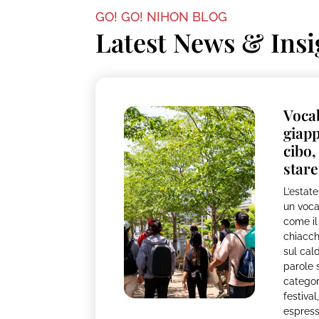
GO! GO! NIHON BLOG
Latest News & Insi
Vocab
giapp
cibo,
stare
L’estat
un voca
come il
chiacch
sul cal
parole s
categori
festiva
espress