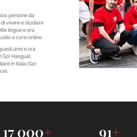
7.000 persone da
 di vivere e studiare
ette lingue e ora
udio e corsi online.
questi anni e ora
! Go! Hanguk),
are in Italia (Go!
ce).
17 000
+
91
+