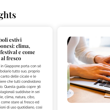
ghts
oli estivi
onesi: clima,
 festival e come
 al fresco
e in Giappone porta con sé
bolario tutto suo, proprio
 canto delle cicale e le
iere che tutti condividono
do. Questa guida copre 36
tagionali suddivise in sei
e, clima, natura, cibo,
l, come stare al fresco ed
ioni di uso quotidiano, così