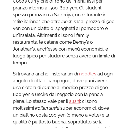
Coco’s curry che offrono dei menù fissi per
pranzo intorno ai 500-600 yen. Gli studenti
spesso pranzano a Saizeriya, un ristorante in
“stile italiano”, che offre
lunch set
al prezzo di 500
yen con un piatto di spaghetti al pomodoro e
un’insalata. Altrimenti ci sono i family
restaurants, le catene come Denny’s o
Jonathan’s, anch’esse con menù economici, e
luogo tipico per studiare senza avere un limite di
tempo.
Si trovano anche i ristorantini di
noodles
ad ogni
angolo di città e campagne, dove puoi avere
una ciotola di
ramen
al modico prezzo di 500-
600 yen e uscire dal negozio con la pancia
piena. Lo stesso vale per il
sushi
: ci sono
moltissimi
kaiten sushi
super economici, dove
un piattino costa 100 yen (o meno a volte) e la
qualità è piuttosto buona, soprattutto se la