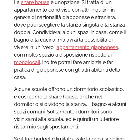
La
share house
è un’opzione. Si tratta di un
appartamento condiviso con altri inquilini, in
genere di nazionalità giapponese e straniera,
dove puoi scegliere la stanza singola o la stanza
doppia. Condividerai alcuni spazi in casa, come il
bagno o la cucina, ma avrai la possibilità di
vivere in un “vero”
appartamento giapponese
,
con molto spazio a disposizione rispetto ai
monolocali
. Inoltre potrai fare amicizia e far
pratica di giapponese con gli altri abitanti della
casa.
Alcune scuole offrono un dormitorio scolastico,
e così come la share house, anche nel
dormitorio si dividono la stanza, il bagno e alcuni
spazi comuni. Solitamente i dormitori sono
vicinissimi alla scuola, ed è quindi un ulteriore
risparmio sugli spostamenti.
Se il tuo budget è limitato, vale la pena scegliere