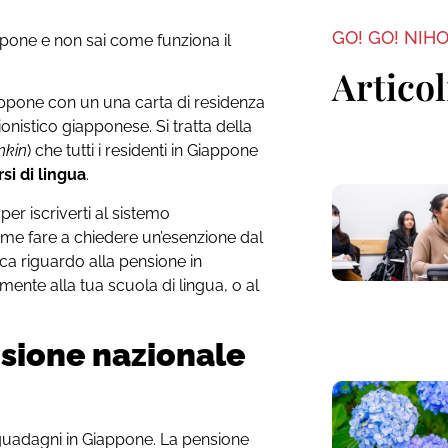
GO! GO! NIH
ppone e non sai come funziona il
Articol
appone con un una carta di residenza
onistico giapponese. Si tratta della
nkin
) che tutti i residenti in Giappone
si di lingua
.
er iscriverti al sistemo
ome fare a chiedere un’esenzione dal
a riguardo alla pensione in
mente alla tua scuola di lingua, o al
sione nazionale
guadagni in Giappone. La pensione