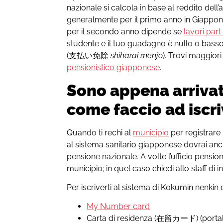
nazionale si calcola in base al reddito dell
generalmente per il primo anno in Giappon
per il secondo anno dipende se
lavori part
studente e il tuo guadagno è nullo o bass
(支払い免除
shiharai menjo
). Trovi maggiori
pensionistico giapponese
.
Sono appena arrivat
come faccio ad iscr
Quando ti rechi al
municipio
per registrare
al sistema sanitario giapponese dovrai anc
pensione nazionale. A volte l’ufficio pension
municipio; in quel caso chiedi allo staff di i
Per iscriverti al sistema di Kokumin nenkin 
My Number card
Carta di residenza (在留カード) (portale 