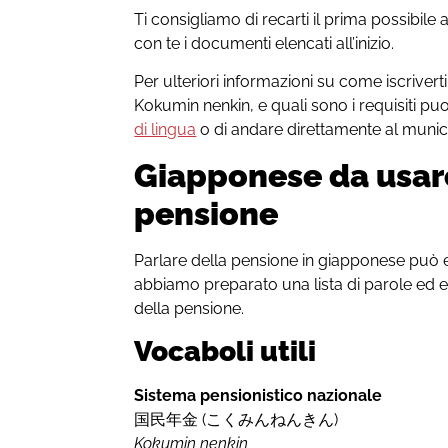
Ti consigliamo di recarti il prima possibile
con te i documenti elencati all’inizio.
Per ulteriori informazioni su come iscriver
Kokumin nenkin, e quali sono i requisiti puo
di lingua
o di andare direttamente al munici
Giapponese da usare 
pensione
Parlare della pensione in giapponese può 
abbiamo preparato una lista di parole ed esp
della pensione.
Vocaboli utili
Sistema pensionistico nazionale
国民年金 (
こく
みん
ねん
きん)
Kokumin nenkin