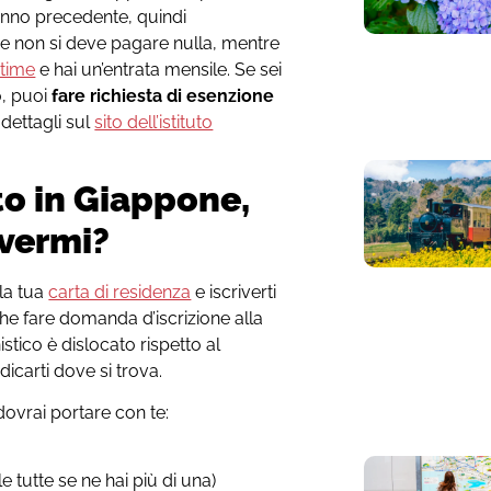
’anno precedente, quindi
e non si deve pagare nulla, mentre
 time
e hai un’entrata mensile. Se sei
o, puoi
fare richiesta di esenzione
 dettagli sul
sito dell’istituto
o in Giappone,
ivermi?
 la tua
carta di residenza
e iscriverti
he fare domanda d’iscrizione alla
istico è dislocato rispetto al
ndicarti dove si trova.
dovrai portare con te:
tutte se ne hai più di una)