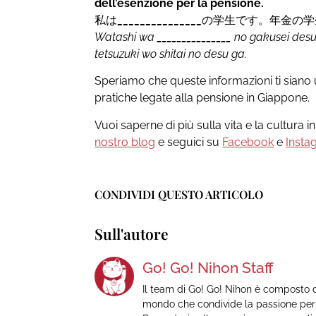
dell’esenzione per la pensione.
私は
_______________
の学生です。年金の学
Watashi wa
_______________
no gakusei desu
tetsuzuki wo shitai no desu ga.
Speriamo che queste informazioni ti siano u
pratiche legate alla pensione in Giappone.
Vuoi saperne di più sulla vita e la cultura 
nostro blog
e seguici su
Facebook
e
Insta
CONDIVIDI QUESTO ARTICOLO
Sull'autore
Go! Go! Nihon Staff
Il team di Go! Go! Nihon è composto d
mondo che condivide la passione per 