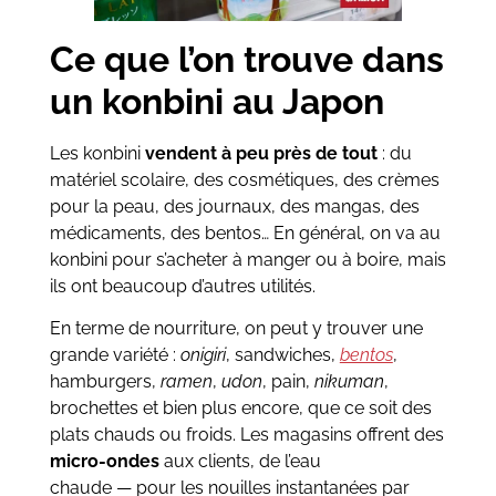
Ce que l’on trouve dans
un konbini au Japon
Les konbini
vendent à peu près de tout
: du
matériel scolaire, des cosmétiques, des crèmes
pour la peau, des journaux, des mangas, des
médicaments, des bentos… En général, on va au
konbini pour s’acheter à manger ou à boire, mais
ils ont beaucoup d’autres utilités.
En terme de nourriture, on peut y trouver une
grande variété :
onigiri
, sandwiches,
bentos
,
hamburgers,
ramen
,
udon
, pain,
nikuman
,
brochettes et bien plus encore, que ce soit des
plats chauds ou froids. Les magasins offrent des
micro-ondes
aux clients, de l’eau
chaude — pour les nouilles instantanées par