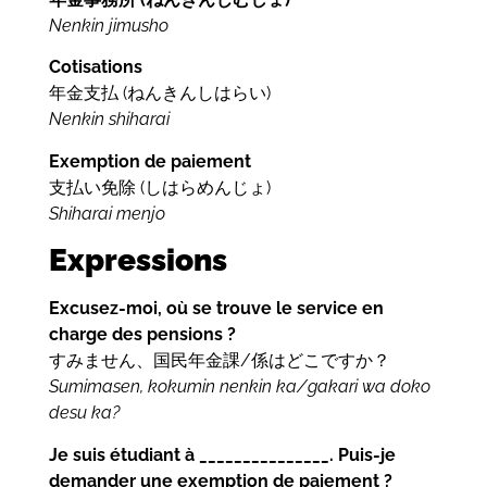
Nenkin jimusho
Cotisations
年金支払 (ねんきんしはらい)
Nenkin shiharai
Exemption de paiement
支払い免除 (しはらめんじょ)
Shiharai menjo
Expressions
Excusez-moi, où se trouve le service en
charge des pensions ?
すみません、国民年金課/係はどこですか？
Sumimasen, kokumin nenkin ka/gakari wa doko
desu ka?
Je suis étudiant à _______________. Puis-je
demander une exemption de paiement ?