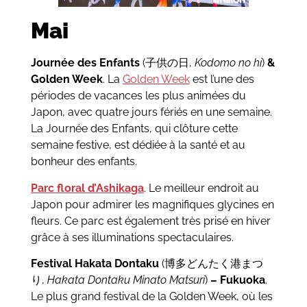
Mai
Journée des Enfants
(子供の日,
Kodomo no hi
)
&
Golden Week
. La
Golden Week
est l’une des
périodes de vacances les plus animées du
Japon, avec quatre jours fériés en une semaine.
La Journée des Enfants, qui clôture cette
semaine festive, est dédiée à la santé et au
bonheur des enfants.
Parc floral d’Ashikaga
. Le meilleur endroit au
Japon pour admirer les magnifiques glycines en
fleurs. Ce parc est également très prisé en hiver
grâce à ses illuminations spectaculaires.
Festival Hakata Dontaku
(博多どんたく港まつ
り,
Hakata Dontaku Minato Matsuri
)
– Fukuoka
.
Le plus grand festival de la Golden Week, où les