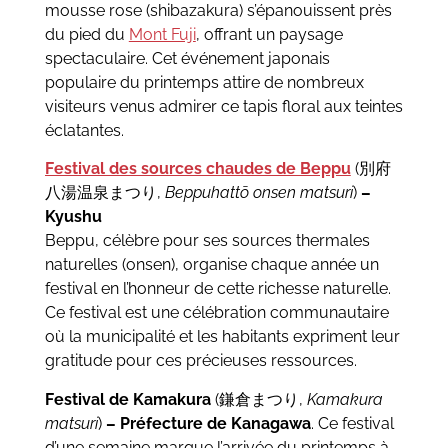
mousse rose (shibazakura) s’épanouissent près
du pied du
Mont Fuji
, offrant un paysage
spectaculaire. Cet événement japonais
populaire du printemps attire de nombreux
visiteurs venus admirer ce tapis floral aux teintes
éclatantes.
Festival des sources chaudes de Beppu
(別府
八湯温泉まつり,
Beppuhattō onsen matsuri
)
–
Kyushu
Beppu, célèbre pour ses sources thermales
naturelles (onsen), organise chaque année un
festival en l’honneur de cette richesse naturelle.
Ce festival est une célébration communautaire
où la municipalité et les habitants expriment leur
gratitude pour ces précieuses ressources.
Festival de Kamakura
(鎌倉まつり,
Kamakura
matsuri
)
– Préfecture de Kanagawa
. Ce festival
d’une semaine marque l’arrivée du printemps à