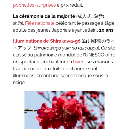
pochettes-surprises
à prix réduit.
La cérémonie de la majorité
(成人式,
Seijin
shiki
).
Fête nationale
célébrant le passage à l’âge
adulte des jeunes Japonais ayant atteint
20 ans
.
Illuminations de Shirakawa-gō
(白川郷雪のライ
トアップ,
Shirakawagō yuki no raitoappu
). Ce site
classé au patrimoine mondial de l’UNESCO offre
un spectacle enchanteur en
hiver
: ses maisons
traditionnelles aux toits de chaume sont
illuminées, créant une scène féérique sous la
neige.