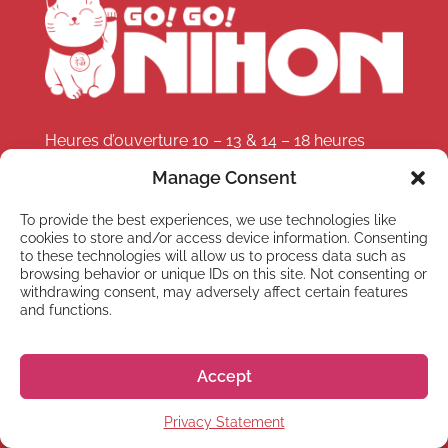
Heures d’ouverture 10 – 13 & 14 – 18 heures
(Heure Japonaise)
Manage Consent
Téléphone:
+81 50 5357 5359
To provide the best experiences, we use technologies like
cookies to store and/or access device information. Consenting
to these technologies will allow us to process data such as
Nous vous répondons dans les 1 à 3 jours
browsing behavior or unique IDs on this site. Not consenting or
ouvrés. Parfois nous prenons un peu plus de
withdrawing consent, may adversely affect certain features
temps, mais rassurez-vous, nous vous re-
and functions.
contacterons au plus vite !
Accept
Privacy Statement