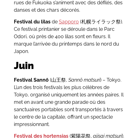
rues de Fukuoka s’animent avec des défilés, des
danses et des chars décorés.
Festival du lilas
de
Sapporo
(札幌ライラック祭).
Ce festival printanier se déroule dans le Parc
Odori, où près de 400 lilas sont en fleurs. Il
marque l’arrivée du printemps dans le nord du
Japon.
Juin
Festival Sannō
(山王祭,
Sannō matsuri
) – Tokyo.
L’un des trois festivals les plus célèbres de
Tokyo, organisé uniquement les années paires. Il
met en avant une grande parade où des
sanctuaires portables sont transportés à travers
le centre de la capitale, offrant un spectacle
impressionnant.
Festival des hortensias
(紫陽花祭,
ajisai matsuri
).