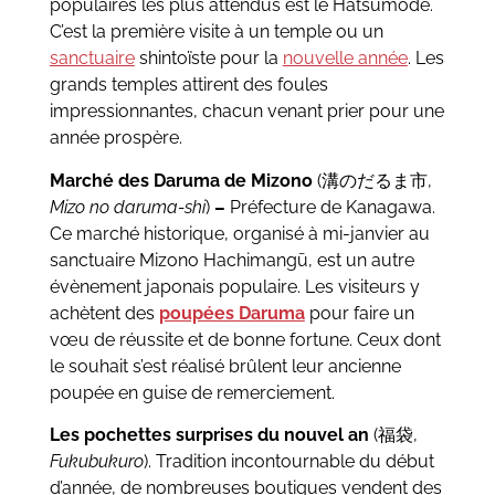
populaires les plus attendus est le Hatsumōde.
C’est la première visite à un temple ou un
sanctuaire
shintoïste pour la
nouvelle année
. Les
grands temples attirent des foules
impressionnantes, chacun venant prier pour une
année prospère.
Marché des Daruma de Mizono
(溝のだるま市,
Mizo no daruma-shi
)
–
Préfecture de Kanagawa.
Ce marché historique, organisé à mi-janvier au
sanctuaire Mizono Hachimangū, est un autre
évènement japonais populaire. Les visiteurs y
achètent des
poupées Daruma
pour faire un
vœu de réussite et de bonne fortune. Ceux dont
le souhait s’est réalisé brûlent leur ancienne
poupée en guise de remerciement.
Les pochettes surprises du nouvel an
(福袋,
Fukubukuro
). Tradition incontournable du début
d’année, de nombreuses boutiques vendent des