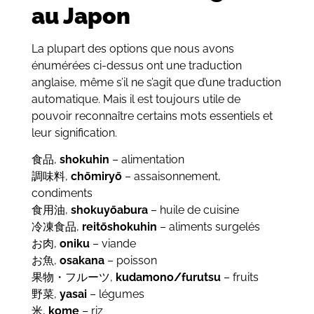
au Japon
La plupart des options que nous avons
énumérées ci-dessus ont une traduction
anglaise, même s’il ne s’agit que d’une traduction
automatique. Mais il est toujours utile de
pouvoir reconnaître certains mots essentiels et
leur signification.
食品,
shokuhin
– alimentation
調味料,
chōmiryō
– assaisonnement,
condiments
食用油,
shokuyōabura
– huile de cuisine
冷凍食品,
reitōshokuhin
– aliments surgelés
お肉,
oniku
– viande
お魚,
osakana
– poisson
果物・フルーツ,
kudamono/furutsu
– fruits
野菜,
yasai
– légumes
米,
kome
– riz