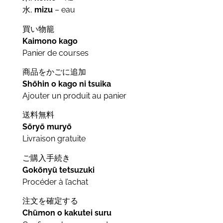
水,
mizu
– eau
買い物籠
Kaimono kago
Panier de courses
商品をかごに追加
Shōhin o kago ni tsuika
Ajouter un produit au panier
送料無料
Sōryō muryō
Livraison gratuite
ご購入手続き
Gokōnyū tetsuzuki
Procéder à l’achat
注文を確定する
Chūmon o kakutei suru