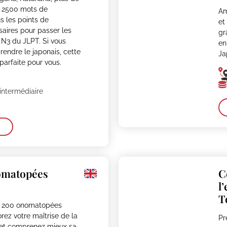
e 2500 mots de
Am
s les points de
et
aires pour passer les
gr
 N3 du JLPT. Si vous
en
rendre le japonais, cette
Ja
parfaite pour vous.
intermédiaire
omatopées
C
l
T
e 200 onomatopées
rez votre maîtrise de la
Pr
 et comprenez mieux sa