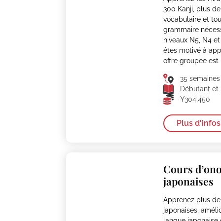
300 Kanji, plus d
vocabulaire et tou
grammaire nécess
niveaux N5, N4 et
êtes motivé à app
offre groupée est 
35 semaines
Débutant et 
¥304,450
Plus d'infos
Cours d’on
japonaises
Apprenez plus d
japonaises, amélio
langue japonaise