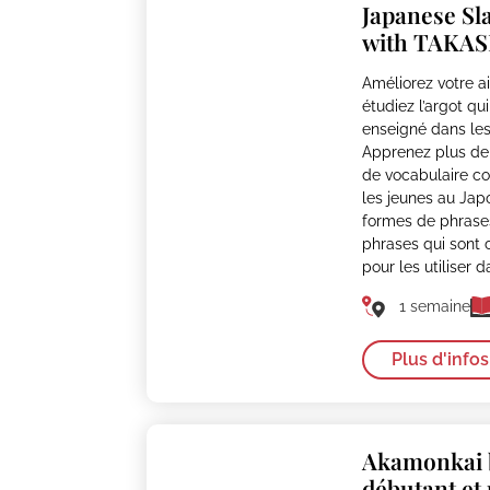
Japanese Sl
with TAKAS
Améliorez votre a
étudiez l’argot q
enseigné dans les
Apprenez plus de
de vocabulaire co
les jeunes au Japo
formes de phrases
phrases qui sont 
pour les utiliser da
1 semaine
Plus d'infos
Akamonkai 
débutant et