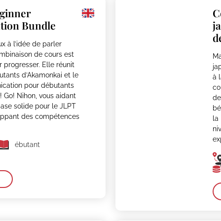
ginner
C
ion Bundle
j
d
ux à l’idée de parler
ombinaison de cours est
Ma
r progresser. Elle réunit
ja
utants d’Akamonkai et le
à 
cation pour débutants
co
! Go! Nihon, vous aidant
de
base solide pour le JLPT
bé
loppant des compétences
la
ni
ex
ébutant