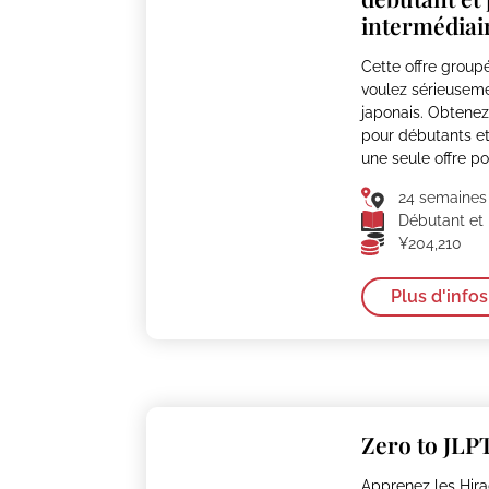
intermédiai
Cette offre groupé
voulez sérieusem
japonais. Obtene
pour débutants et
une seule offre p
24 semaines
Débutant et 
¥204,210
Plus d'infos
Zero to JLP
Apprenez les Hira