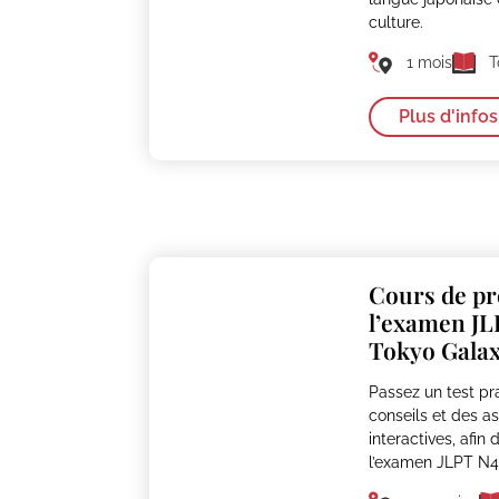
culture.
1 mois
T
Plus d'infos
Cours de pr
l’examen JL
Tokyo Gala
Passez un test pr
conseils et des a
interactives, afin 
l’examen JLPT N4