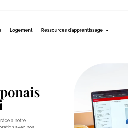
s
Logement
Ressources d’apprentissage
aponais
i
râce à notre
oration avec nos