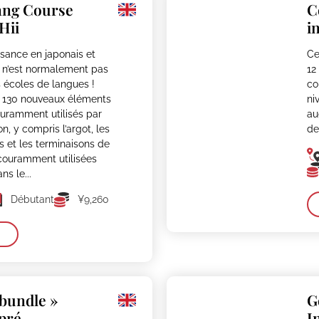
ang Course
C
Hii
i
isance en japonais et
Ce
ui n’est normalement pas
12
 écoles de langues !
co
 130 nouveaux éléments
ni
uramment utilisés par
au
n, y compris l’argot, les
de
 et les terminaisons de
couramment utilisées
ns le...
Débutant
¥9,260
bundle »
G
 pré-
I