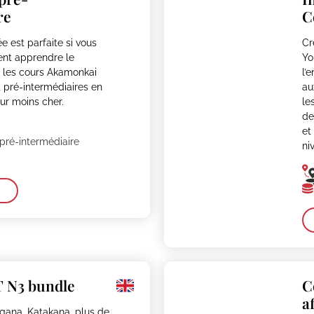
re
C
e est parfaite si vous
Cr
ent apprendre le
Yo
z les cours Akamonkai
l’
 pré-intermédiaires en
au
our moins cher.
le
de
et
pré-intermédiaire
ni
T N3 bundle
C
a
gana, Katakana, plus de