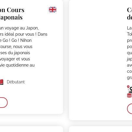
on Cours
C
japonais
d
 un voyage au Japon,
La
rs idéal pour vous ! Dans
To
e Go ! Go ! Nihon
pr
ourse, nous vous
po
ses du japonais
qu
voyager et vous
ja
vie quotidienne au
av
co
gr
Débutant