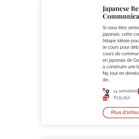
Japanese Be
Communicat
Si vous êtes série
japonais, cette c
l’étape idéale pou
le cours pour déb
cours de communi
en japonais de Go
à construire une 
N5 tout en déve
de...
14 semaines
¥131,250
Plus d'infos