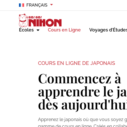
FRANÇAIS
Écoles
Cours en Ligne
Voyages d’Étude
COURS EN LIGNE DE JAPONAIS
Commencez à
apprendre le j
dès aujourd'hu
Apprenez le japonais où que vous soyez g
gamme de cours en ligne. Créés en collab