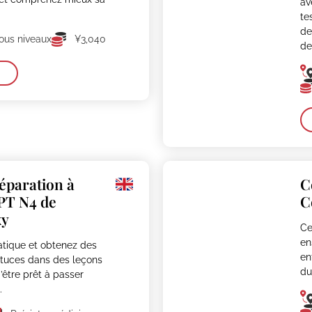
av
te
de
ous niveaux
¥3,040
de
éparation à
C
PT N4 de
C
xy
Ce
en
atique et obtenez des
en
stuces dans des leçons
du
d’être prêt à passer
.