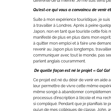
différente de la mienne. Je me suis senti plei
Qu’est-ce qui vous a convaincu de venir 
Suite à mon expérience touristique, je su
à travailler à Londres. Après à peine quelq
Japon, non en tant que touriste cette fois m
manifesté de plus en plus dans mon esprit. C
à quitter mon emploi et à faire une demand
revenir au Japon plus longtemps, travailler
communiquer avec tout le monde, pas seul
parlent anglais couramment.
De quelle façon est né le projet « Go! Go!
Ce projet est né du désir de venir en aide 
leur permettre de vivre cette même expérie
même songé à abandonner complètement à
processus d’inscription à l’école et ma rec
si compliqué. Pendant que je planifiais le 
qu’un de mes collègues de classe, John, av