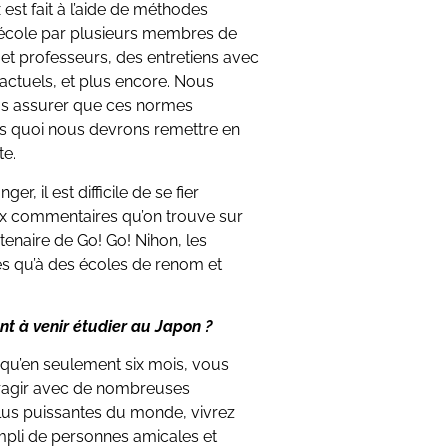
 est fait à l’aide de méthodes
l’école par plusieurs membres de
s et professeurs, des entretiens avec
s actuels, et plus encore. Nous
us assurer que ces normes
ns quoi nous devrons remettre en
te.
er, il est difficile de se fier
ux commentaires qu’on trouve sur
rtenaire de Go! Go! Nihon, les
ès qu’à des écoles de renom et
t à venir étudier au Japon ?
z qu’en seulement six mois, vous
teragir avec de nombreuses
lus puissantes du monde, vivrez
mpli de personnes amicales et