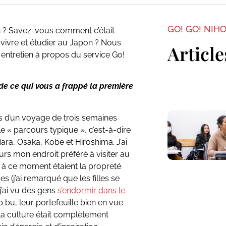
GO! GO! NIH
n ? Savez-vous comment c’était
 vivre et étudier au Japon ? Nous
Article
 entretien à propos du service Go!
de ce qui vous a frappé la première
ors d’un voyage de trois semaines
le « parcours typique », c’est-à-dire
ara, Osaka, Kobe et Hiroshima. J’ai
ours mon endroit préféré à visiter au
s à ce moment étaient la propreté
 (j’ai remarqué que les filles se
 j’ai vu des gens
s’endormir dans le
 bu, leur portefeuille bien en vue
 la culture était complètement