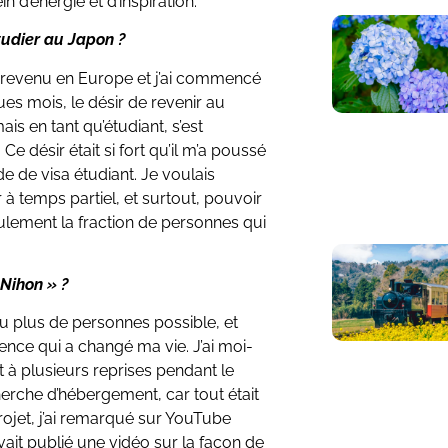
n d’énergie et d’inspiration.
étudier au Japon ?
is revenu en Europe et j’ai commencé
ues mois, le désir de revenir au
ais en tant qu’étudiant, s’est
e désir était si fort qu’il m’a poussé
e de visa étudiant. Je voulais
 à temps partiel, et surtout, pouvoir
ement la fraction de personnes qui
 Nihon » ?
au plus de personnes possible, et
nce qui a changé ma vie. J’ai moi-
 plusieurs reprises pendant le
herche d’hébergement, car tout était
projet, j’ai remarqué sur YouTube
ait publié une vidéo sur la façon de