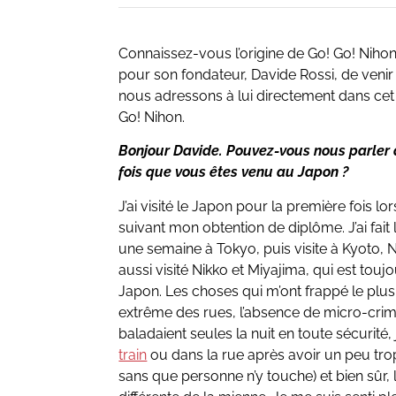
Connaissez-vous l’origine de Go! Go! Niho
pour son fondateur, Davide Rossi, de venir
nous adressons à lui directement dans cet
Go! Nihon.
Bonjour Davide. Pouvez-vous nous parler 
fois que vous êtes venu au Japon ?
J’ai visité le Japon pour la première fois l
suivant mon obtention de diplôme. J’ai fait 
une semaine à Tokyo, puis visite à Kyoto, N
aussi visité Nikko et Miyajima, qui est touj
Japon. Les choses qui m’ont frappé le plu
extrême des rues, l’absence de micro-crimes
baladaient seules la nuit en toute sécurité,
train
ou dans la rue après avoir un peu trop
sans que personne n’y touche) et bien sûr,