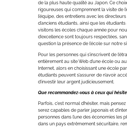
de la plus haute qualité au Japon. Ce choix
rigoureuses qui comprennent la visite de 
l’équipe, des entretiens avec les directeur
d’anciens étudiants, ainsi que les étudiant
visitons les écoles chaque année pour no
d’excellence sont toujours respectées, sa
question la présence de l’école sur notre si
Pour les personnes qui s’inscrivent de l’étrang
entièrement au site Web d’une école ou a
Internet, alors en choisissant une école pa
étudiants peuvent s’assurer de n’avoir acc
d’investir leur argent judicieusement.
Que recommandez-vous à ceux qui hésiten
Parfois, c’est normal d’hésiter, mais pense
serez capables de parler japonais et d’in
personnes dans l’une des économies les p
dans un pays extrêmement sécuritaire, re