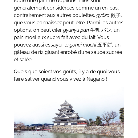
toute une gamme d’options. Elles sont
généralement considérées comme un en-cas,
contrairement aux autres boulettes,
gyōza
餃子,
que vous connaissez peut-être. Parmi les autres
options, on peut citer
gyūnyū pan
牛乳 パン, un
pain moelleux sucré fait avec du lait. Vous
pouvez aussi essayer le
gohei mochi
五平餅, un
gâteau de riz gluant enrobé d’une sauce sucrée
et salée.
Quels que soient vos goûts, il y a de quoi vous
faire saliver quand vous vivez à Nagano !