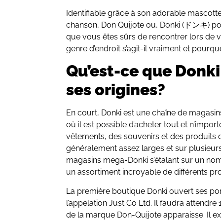
Identifiable grâce à son adorable mascott
chanson, Don Quijote ou, Donki (ドンキ) pou
que vous êtes sûrs de rencontrer lors de 
genre d’endroit s’agit-il vraiment et pourqu
Qu’est-ce que Donki
ses origines?
En court, Donki est une chaîne de magasins 
où il est possible d’acheter tout et n’impo
vêtements, des souvenirs et des produits 
généralement assez larges et sur plusieurs
magasins mega-Donki s’étalant sur un no
un assortiment incroyable de différents pro
La première boutique Donki ouvert ses po
l’appelation Just Co Ltd. Il faudra attendr
de la marque Don-Quijote apparaisse. Il ex