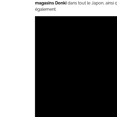
magasins Donki
dans tout le Japon, ainsi
également.