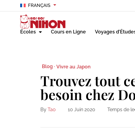
FRANÇAIS
Écoles
Cours en Ligne
Voyages d’Étude
Blog ·
Vivre au Japon
Trouvez tout c
besoin chez D
By
Tao
10 Juin 2020
Temps de le