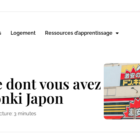
s
Logement
Ressources d’apprentissage
e dont vous avez
onki Japon
cture:
3
minutes