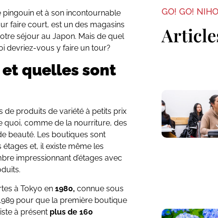
GO! GO! NIH
e pingouin et à son incontournable
r faire court, est un des magasins
Article
votre séjour au Japon. Mais de quel
oi devriez-vous y faire un tour?
 et quelles sont
de produits de variété à petits prix
rte quoi, comme de la nourriture, des
de beauté. Les boutiques sont
 étages et, il existe même les
mbre impressionnant d’étages avec
duits.
rtes à Tokyo en
1980,
connue sous
e 1989 pour que la première boutique
iste à présent
plus de 160