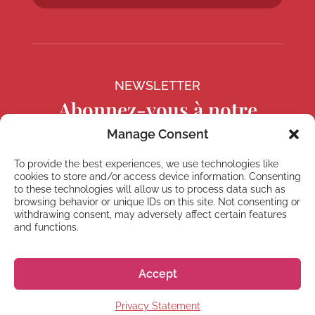
NEWSLETTER
Abonnez-vous à notre
Newsletter
Manage Consent
To provide the best experiences, we use technologies like
cookies to store and/or access device information. Consenting
to these technologies will allow us to process data such as
browsing behavior or unique IDs on this site. Not consenting or
S'abonner
withdrawing consent, may adversely affect certain features
and functions.
Accept
© 2026 株式会社GoGo World
Privacy Statement