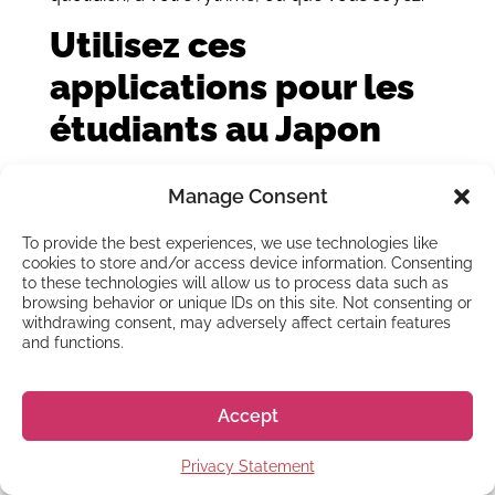
Utilisez ces
applications pour les
étudiants au Japon
Vous avez les outils, maintenant profitez de
Manage Consent
votre rêve ! N’hésitez pas à visiter notre
FAQ
pour savoir comment vous pouvez profiter de
To provide the best experiences, we use technologies like
votre vie étudiante au Japon.
cookies to store and/or access device information. Consenting
to these technologies will allow us to process data such as
Ou, si vous voulez en savoir plus sur la vie
browsing behavior or unique IDs on this site. Not consenting or
withdrawing consent, may adversely affect certain features
étudiante au Japon, rendez-vous sur notre
blog
and functions.
pour en savoir plus sur la vie au Japon, la
langue et la culture.
Accept
PARTAGEZ CET ARTICLE
Privacy Statement