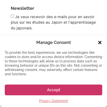
Newsletter
Je veux recevoir des e-mails pour en savoir
plus sur les études au Japon et l'apprentissage
du japonais.
Privacy Policy
*
Manage Consent
J'accepte les
conditions d'utilisation
et la
politique de confidentialité
de Go! Go! Nihon
To provide the best experiences, we use technologies like
cookies to store and/or access device information. Consenting
afin qu'ils puissent traiter ma demande.
to these technologies will allow us to process data such as
browsing behavior or unique IDs on this site. Not consenting or
withdrawing consent, may adversely affect certain features
and functions.
Accept
Privacy Statement