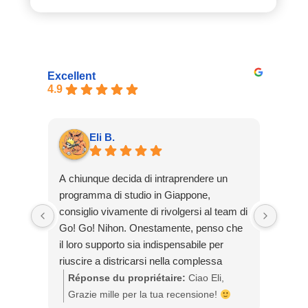
Excellent
4.9
Eli B.
A chiunque decida di intraprendere un
Solic
programma di studio in Giappone,
Nihon
consiglio vivamente di rivolgersi al team di
tomar
Go! Go! Nihon. Onestamente, penso che
preoc
il loro supporto sia indispensabile per
inter
riuscire a districarsi nella complessa
y reso
burocrazia giapponese. Oltre a questo, vi
mucho
Réponse du propriétaire:
Ciao Eli,
Rép
assicuro che nel team troverete persone
paso 
Grazie mille per la tua recensione!
gra