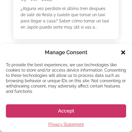
¿Alguna vez perdiste el último tren después
de salir de fiesta y tuviste que tomar un taxi
para llegar a casa? Saber cómo tomar un taxi
en Japón puede serte muy útil si vas a...
Manage Consent
To provide the best experiences, we use technologies like
cookies to store and/or access device information. Consenting
to these technologies will allow us to process data such as
browsing behavior or unique IDs on this site. Not consenting or
withdrawing consent, may adversely affect certain features
and functions.
VIDA EN JAPÓN
Accept
Desmontamos los mitos
sobre el coste de la vida
Privacy Statement