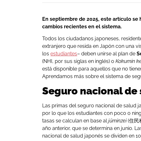
En septiembre de 2025, este artículo se h
cambios recientes en el sistema.
Todos los ciudadanos japoneses, resident
extranjero que resida en Japón con una vi
los
estudiantes
– deben unirse al plan de
S
(NHI, por sus siglas en inglés) o
Kokumin k
está disponible para aquellos que no tie
Aprendamos más sobre el sistema de segu
Seguro nacional de 
Las primas del seguro nacional de salud j
por lo que los estudiantes con poco o ni
tasas se calculan en base al
jūminzei
(住民税
año anterior, que se determina en junio. L
nacional de salud japonés se dividen en 10