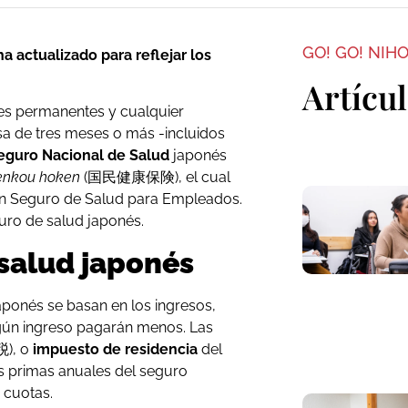
GO! GO! NIH
a actualizado para reflejar los
Artícu
es permanentes y cualquier
sa de tres meses o más -incluidos
eguro Nacional de Salud
japonés
enkou hoken
(国民健康保険), el cual
nen Seguro de Salud para Empleados.
ro de salud japonés.
salud japonés
aponés se basan en los ingresos,
ngún ingreso pagarán menos. Las
), o
impuesto de residencia
del
as primas anuales del seguro
 cuotas.