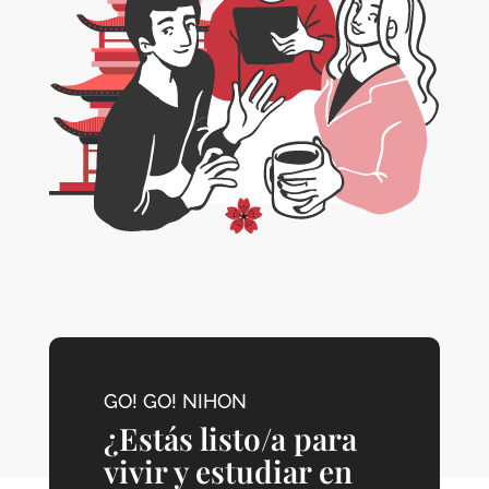
GO! GO! NIHON
¿Estás listo/a para
vivir y estudiar en