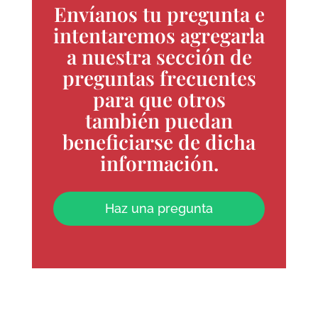
Envíanos tu pregunta e
intentaremos agregarla
a nuestra sección de
preguntas frecuentes
para que otros
también puedan
beneficiarse de dicha
información.
Haz una pregunta