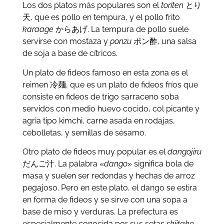
Los dos platos más populares son el
toriten
とり
天, que es pollo en tempura, y el pollo frito
karaage
からあげ. La tempura de pollo suele
servirse con mostaza y
ponzu
ポン酢, una salsa
de soja a base de cítricos.
Un plato de fideos famoso en esta zona es el
reimen 冷麺, que es un plato de fideos fríos que
consiste en fideos de trigo sarraceno soba
servidos con medio huevo cocido, col picante y
agria tipo kimchi, carne asada en rodajas,
cebolletas, y semillas de sésamo.
Otro plato de fideos muy popular es el
dangojiru
だんご汁. La palabra «
dango
» significa bola de
masa y suelen ser redondas y hechas de arroz
pegajoso. Pero en este plato, el dango se estira
en forma de fideos y se sirve con una sopa a
base de miso y verduras. La prefectura es
especialmente conocida por sus setas
shiitake
,