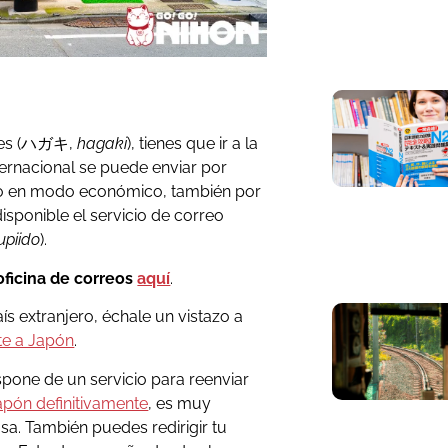
ales (ハガキ,
hagaki
), tienes que ir a la
nternacional se puede enviar por
 o en modo económico, también por
disponible el servicio de correo
upiido
).
oficina de correos
aquí
.
s extranjero, échale un vistazo a
te a Japón
.
spone de un servicio para reenviar
apón definitivamente
, es muy
sa. También puedes redirigir tu