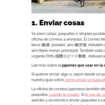
1. Enviar cosas
Ya sean cartas, paquetes o simples post
oficina de correos a enviarlas. El correo i
tierra (船便,
funabin
), aire (航空便,
kōkūbin
)
aire (tiene menor prioridad). También está 
urgente EMS (国際スピード郵便,
kokusai s
Lee más sobre el
japonés que usar en la 
Si quieres enviar algo
a
Japón desde un paí
nuestra guía sobre
cómo enviar un paque
La oficina de correos japonesa también di
paquetes
cuando te mudas
. Si
te vas de J
sencillo y económico enviar paquetes a ca