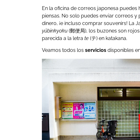
En la oficina de correos japonesa puedes
piensas. No solo puedes enviar correos y 
dinero, ¡e incluso comprar souvenirs! La 
yūbinkyoku
(郵便局), los buzones son rojos y
parecida a la letra
te
(テ) en katakana.
Veamos todos los
servicios
disponibles en