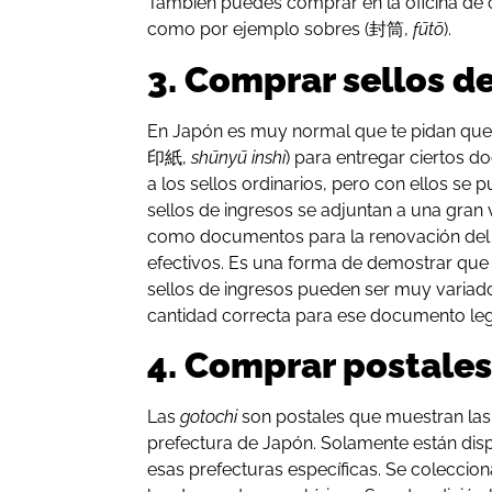
También puedes comprar en la oficina de 
como por ejemplo sobres (封筒,
fūtō
).
3. Comprar sellos d
En Japón es muy normal que te pidan q
印紙,
shūnyū inshi
) para entregar ciertos 
a los sellos ordinarios, pero con ellos se
sellos de ingresos se adjuntan a una gran
como documentos para la renovación del 
efectivos. Es una forma de demostrar que
sellos de ingresos pueden ser muy variado
cantidad correcta para ese documento lega
4. Comprar postales
Las
g
otochi
son postales que muestran la
prefectura de Japón. Solamente están disp
esas prefecturas específicas. Se coleccion