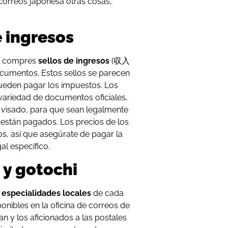
correos japonesa otras cosas,
e ingresos
ue compres
sellos de ingresos
(収入
documentos. Estos sellos se parecen
 pueden pagar los impuestos. Los
 variedad de documentos oficiales,
visado, para que sean legalmente
 están pagados. Los precios de los
s, así que asegúrate de pagar la
l específico.
 y gotochi
s
especialidades locales
de cada
onibles en la oficina de correos de
an y los aficionados a las postales