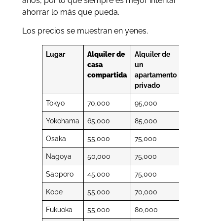
años, por lo que siempre es mejor intentar
ahorrar lo más que pueda.
Los precios se muestran en yenes.
Lugar
Alquiler de
Alquiler de
Gastos
casa
un
en
compartida
apartamento
facturas
privado
Tokyo
70,000
95,000
18,000
Yokohama
65,000
85,000
17,000
Osaka
55,000
75,000
16,000
Nagoya
50,000
75,000
16,000
Sapporo
45,000
75,000
18,500
Kobe
55,000
70,000
15,500
Fukuoka
55,000
80,000
16,500