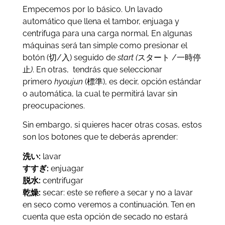
Empecemos por lo básico. Un lavado
automático que llena el tambor, enjuaga y
centrifuga para una carga normal. En algunas
máquinas será tan simple como presionar el
botón (切/入) seguido de
start (
スタート /一時停
止
)
. En otras, tendrás que seleccionar
primero
hyoujun
(標準), es decir, opción estándar
o automática, la cual te permitirá lavar sin
preocupaciones.
Sin embargo, si quieres hacer otras cosas, estos
son los botones que te deberás aprender:
洗い:
lavar
すすぎ:
enjuagar
脱水:
centrifugar
乾燥:
secar: este se refiere a secar y no a lavar
en seco como veremos a continuación. Ten en
cuenta que esta opción de secado no estará