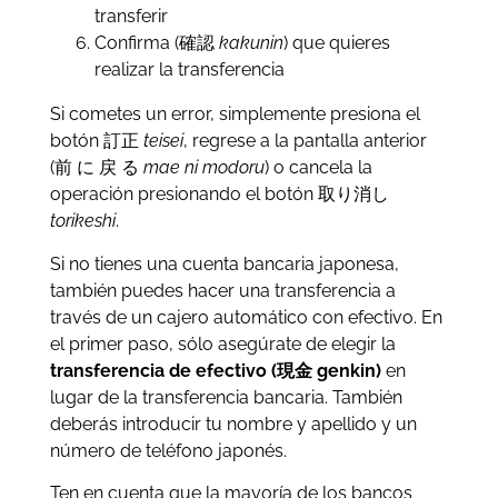
transferir
Confirma (確認
kakunin
) que quieres
realizar la transferencia
Si cometes un error, simplemente presiona el
botón 訂正
teisei
, regrese a la pantalla anterior
(前 に 戻 る
mae ni modoru
) o cancela la
operación presionando el botón 取り消し
torikeshi
.
Si no tienes una cuenta bancaria japonesa,
también puedes hacer una transferencia a
través de un cajero automático con efectivo. En
el primer paso, sólo asegúrate de elegir la
transferencia de efectivo (現金 genkin)
en
lugar de la transferencia bancaria. También
deberás introducir tu nombre y apellido y un
número de teléfono japonés.
Ten en cuenta que la mayoría de los bancos