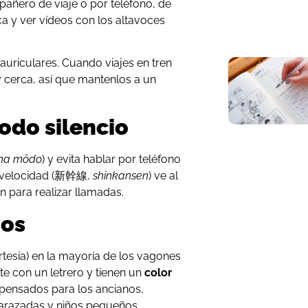
pañero de viaje o por teléfono, de
 y ver vídeos con los altavoces
auriculares. Cuando viajes en tren
 cerca, así que mantenlos a un
odo silencio
na mōdo
) y evita hablar por teléfono
ta velocidad (新幹線,
shinkansen
) ve al
 para realizar llamadas.
ios
ortesía) en la mayoría de los vagones
e con un letrero y tienen un
color
 pensados para los ancianos,
arazadas y niños pequeños.