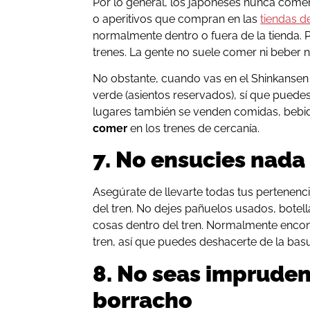
Por lo general, los japoneses nunca comen
o aperitivos que compran en las
tiendas d
normalmente dentro o fuera de la tienda. 
trenes. La gente no suele comer ni beber n
No obstante, cuando vas en el Shinkansen
verde (asientos reservados), sí que puede
lugares también se venden comidas, bebida
comer
en los trenes de cercanía.
7. No ensucies nada
Asegúrate de llevarte todas tus pertenenc
del tren. No dejes pañuelos usados, botell
cosas dentro del tren. Normalmente encon
tren, así que puedes deshacerte de la basur
8. No seas impruden
borracho