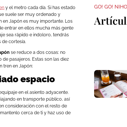
GO! GO! NIH
ren
y el metro cada día. Si has estado
que suele ser muy ordenado y
Artícu
ren en Japón es muy importante. Los
de entrar en ellos mucha más gente
aje sea rápido e indoloro, tendrás
 de cortesía.
Japón
se reduce a dos cosas: no
o de pasajeros. Estas son las diez
n tren en Japón:
iado espacio
quipaje en el asiento adyacente.
jando en transporte público, así
n consideración con el resto de
mantenlo cerca de ti y haz uso de