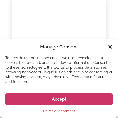
Manage Consent
To provide the best experiences, we use technologies like
Japan International Institute
cookies to store and/or access device information. Consenting
of Cybernetics
to these technologies will allow us to process data such as
browsing behavior or unique IDs on this site. Not consenting or
withdrawing consent, may adversely affect certain features
Aprende japonés en Japan International
and functions.
Institute of Cybernetics, en Chiba: tu puerta
de entrada al idioma, la educación y el
mundo laboral en Japón.
Accept
Matsudo, Chiba
Privacy Statement
Intensidad media