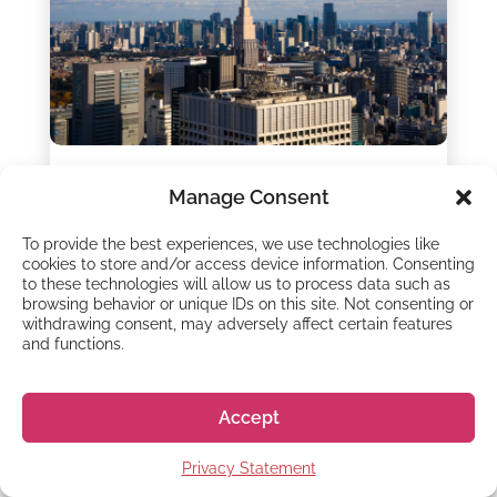
DICAS
Manage Consent
Guia para iniciantes
To provide the best experiences, we use technologies like
sobre como comprar
cookies to store and/or access device information. Consenting
to these technologies will allow us to process data such as
um imóvel no Japão
browsing behavior or unique IDs on this site. Not consenting or
withdrawing consent, may adversely affect certain features
sendo estrangeiro
and functions.
26 - jul - 2023
Accept
Atualizado em outubro de 2025 Você já
pensou em comprar um imóvel no Japão,
como um apartamento ou uma casa de férias?
Privacy Statement
Comprar uma propriedade no Japão sendo