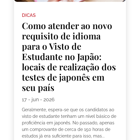
DICAS
Como atender ao novo
requisito de idioma
para o Visto de
Estudante no Japão:
locais de realização dos
testes de japonês em
seu país
17 - jun - 2026
Geralmente, espera-se que os candidatos ao
visto de estudante tenham um nível básico de
proficiência em japonês. No passado, apenas
um comprovante de cerca de 150 horas de
estudos já era suficiente para isso, mas...