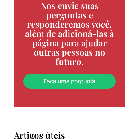
Nos envie suas
perguntas e
responderemos você,
além de adicioná-las à
página para ajudar
outras pessoas no
futuro.
Faça uma pergunta
Artigos úteis