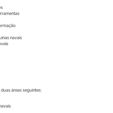
os
erramentas
nformação
uinas navais
veis
s duas áreas seguintes:
navais