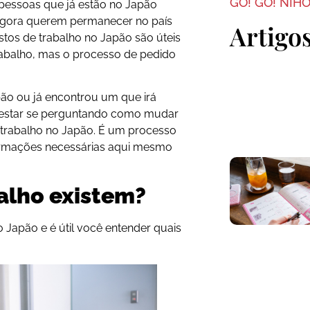
GO! GO! NIH
 pessoas que já estão no Japão
gora querem permanecer no país
Artigo
stos de trabalho no Japão são úteis
rabalho, mas o processo de pedido
ão ou já encontrou um que irá
 estar se perguntando como mudar
e trabalho no Japão. É um processo
ormações necessárias aqui mesmo
balho existem?
 Japão e é útil você entender quais