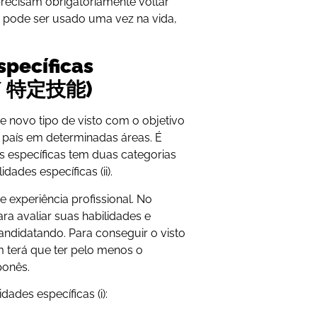
recisam obrigatoriamente voltar
só pode ser usado uma vez na vida,
specíficas
a / 特定技能)
e novo tipo de visto com o objetivo
 país em determinadas áreas. É
es específicas tem duas categorias
idades específicas (ii).
 experiência profissional. No
ra avaliar suas habilidades e
andidatando. Para conseguir o visto
ém terá que ter pelo menos o
ponês.
ades específicas (i):