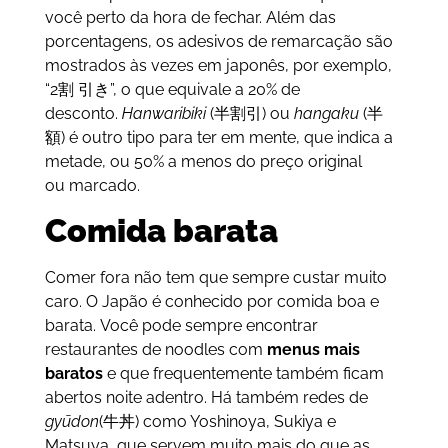
você perto da hora de fechar. Além das
porcentagens, os adesivos de remarcação são
mostrados às vezes em japonês, por exemplo,
“2割 引き”, o que equivale a 20% de
desconto.
Hanwaribiki
(半割引) ou
hangaku
(半
額) é outro tipo para ter em mente, que indica a
metade, ou 50% a menos do preço original
ou marcado.
Comida barata
Comer fora não tem que sempre custar muito
caro. O Japão é conhecido por comida boa e
barata. Você pode sempre encontrar
restaurantes de noodles com
menus mais
baratos
e que frequentemente também ficam
abertos noite adentro. Há também redes de
gyūdon
(牛丼) como Yoshinoya, Sukiya e
Matsuya, que servem muito mais do que as