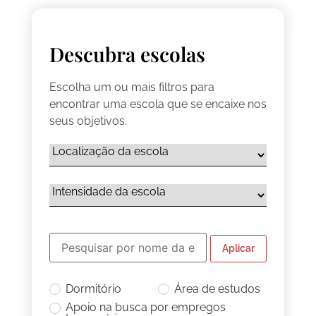
Descubra escolas
Escolha um ou mais filtros para
encontrar uma escola que se encaixe nos
seus objetivos.
Aplicar
Dormitório
Área de estudos
Apoio na busca por empregos