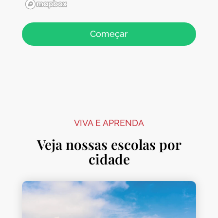
Começar
VIVA E APRENDA
Veja nossas escolas por
cidade