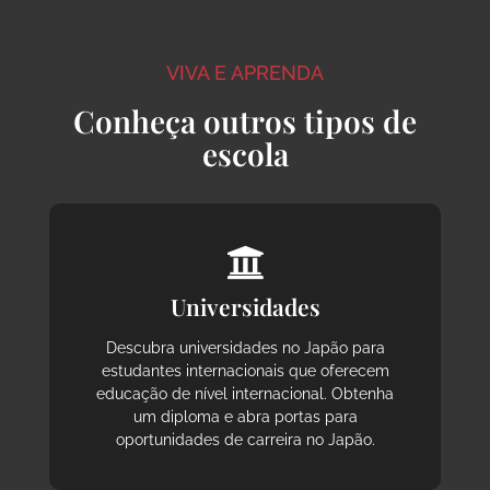
VIVA E APRENDA
Conheça outros tipos de
escola
Universidades
Descubra universidades no Japão para
estudantes internacionais que oferecem
educação de nível internacional. Obtenha
um diploma e abra portas para
oportunidades de carreira no Japão.