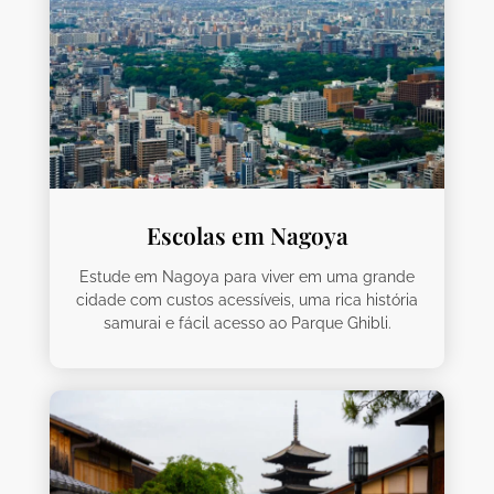
Escolas em Nagoya
Estude em Nagoya para viver em uma grande
cidade com custos acessíveis, uma rica história
samurai e fácil acesso ao Parque Ghibli.