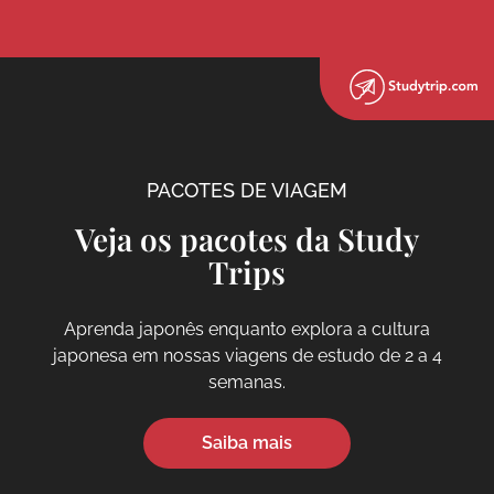
PACOTES DE VIAGEM
Veja os pacotes da Study
Trips
Aprenda japonês enquanto explora a cultura
japonesa em nossas viagens de estudo de 2 a 4
semanas.
Saiba mais