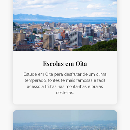
Escolas em Oita
Estude em Oita para desfrutar de um clima
temperado, fontes termais famosas e fácil
acesso a trilhas nas montanhas e praias
costeiras.