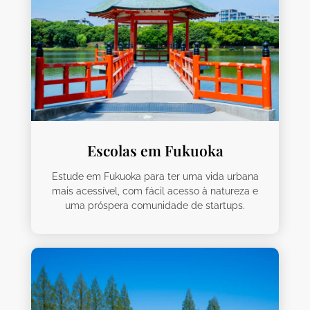
Escolas em Fukuoka
Estude em Fukuoka para ter uma vida urbana
mais acessível, com fácil acesso à natureza e
uma próspera comunidade de startups.