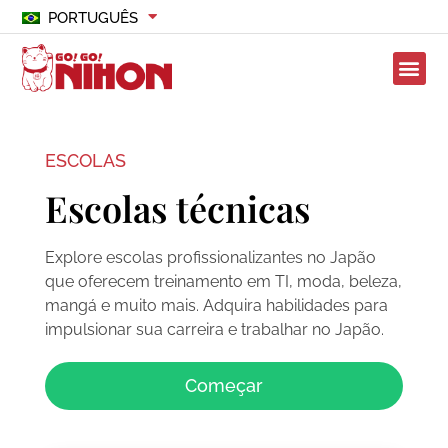
PORTUGUÊS
ESCOLAS
Escolas técnicas
Explore escolas profissionalizantes no Japão
que oferecem treinamento em TI, moda, beleza,
mangá e muito mais. Adquira habilidades para
impulsionar sua carreira e trabalhar no Japão.
Começar