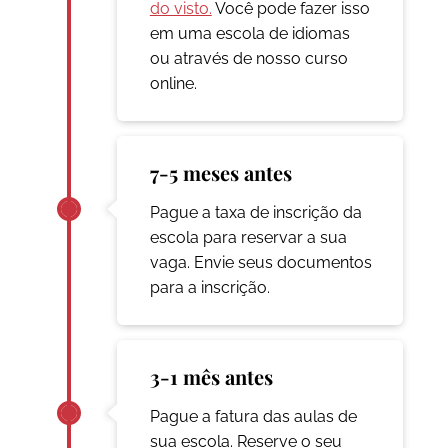
do visto.
Você pode fazer isso
em uma escola de idiomas
ou através de nosso curso
online.
7-5 meses antes
Pague a taxa de inscrição da
escola para reservar a sua
vaga. Envie seus documentos
para a inscrição.
3-1 mês antes
Pague a fatura das aulas de
sua escola. Reserve o seu