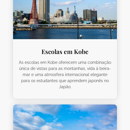
Escolas em Kobe
As escolas em Kobe oferecem uma combinação
única de vistas para as montanhas, vida à beira-
mar e uma atmosfera internacional elegante
para os estudantes que aprendem japonês no
Japão.