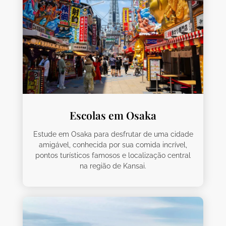
Escolas em Osaka
Estude em Osaka para desfrutar de uma cidade
amigável, conhecida por sua comida incrível,
pontos turísticos famosos e localização central
na região de Kansai.