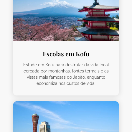
Escolas em Kofu
Estude em Kofu para desfrutar da vida local
cercada por montanhas, fontes termais e as
vistas mais famosas do Japão, enquanto
economiza nos custos de vida.