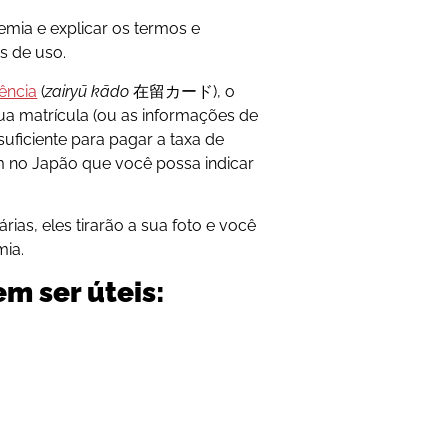
emia e explicar os termos e
s de uso.
ência
(
zairyū kādo
在留カード), o
ua matrícula (ou as informações de
 suficiente para pagar a taxa de
 no Japão que você possa indicar
rias, eles tirarão a sua foto e você
mia.
m ser úteis: