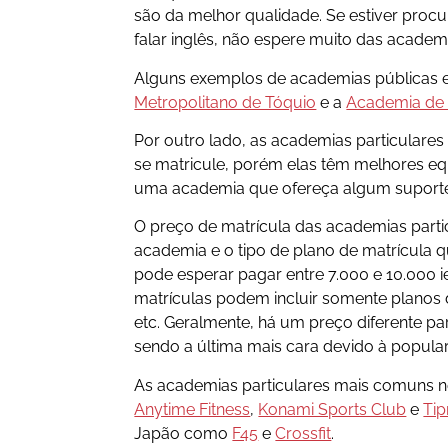
são da melhor qualidade. Se estiver pr
falar inglês, não espere muito das academ
Alguns exemplos de academias públicas 
Metropolitano de Tóquio
e a
Academia de 
Por outro lado, as academias particulare
se matricule, porém elas têm melhores e
uma academia que ofereça algum suporte
O preço de matrícula das academias parti
academia e o tipo de plano de matrícula q
pode esperar pagar entre 7.000 e 10.000 
matrículas podem incluir somente planos d
etc. Geralmente, há um preço diferente pa
sendo a última mais cara devido à popula
As academias particulares mais comuns 
Anytime Fitness
,
Konami Sports Club
e
Tip
Japão como
F45
e
Crossfit
.