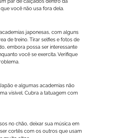
r um par de calçados dentro da
 que você não usa fora dela.
 academias japonesas, com alguns
a de treino. Tirar selfies e fotos de
o, embora possa ser interessante
uanto você se exercita. Verifique
roblema.
o Japão e algumas academias não
uma visível. Cubra a tatuagem com
esos no chão, deixar sua música em
te ser cortês com os outros que usam