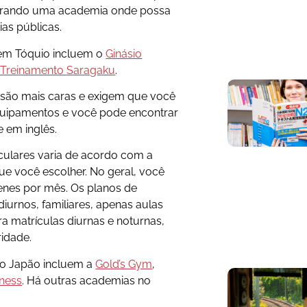
ocurando uma academia onde possa
ias públicas.
em Tóquio incluem o
Ginásio
Treinamento Saragaku
.
s são mais caras e exigem que você
quipamentos e você pode encontrar
 em inglês.
culares varia de acordo com a
ue você escolher. No geral, você
ienes por mês. Os planos de
iurnos, familiares, apenas aulas
ra matrículas diurnas e noturnas,
ridade.
no Japão incluem a
Gold’s Gym
,
ness
. Há outras academias no