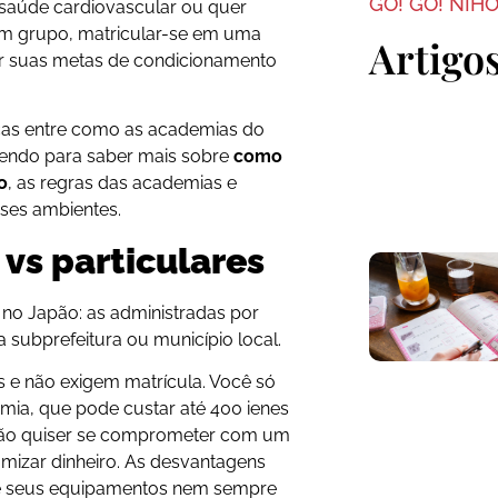
GO! GO! NIH
a saúde cardiovascular ou quer
 em grupo, matricular-se em uma
Artigo
ir suas metas de condicionamento
nças entre como as academias do
lendo para saber mais sobre
como
o
, as regras das academias e
ses ambientes.
vs particulares
 no Japão: as administradas por
 subprefeitura ou município local.
 e não exigem matrícula. Você só
mia, que pode custar até 400 ienes
 não quiser se comprometer com um
omizar dinheiro. As desvantagens
 e seus equipamentos nem sempre