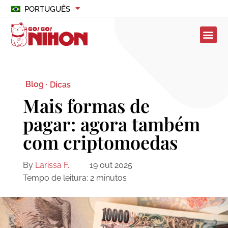
PORTUGUÊS
Blog ·
Dicas
Mais formas de
pagar: agora também
com criptomoedas
By
Larissa F.
19 out 2025
Tempo de leitura:
2
minutos