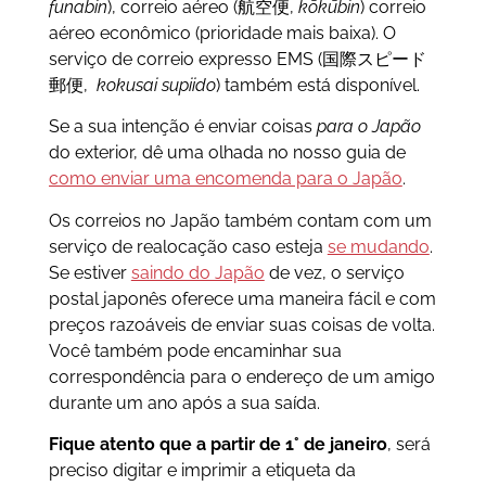
funabin
), correio aéreo (航空便,
kōkūbin
) correio
aéreo econômico (prioridade mais baixa). O
serviço de correio expresso EMS (国際スピード
郵便,
kokusai supiido
) também está disponível.
Se a sua intenção é enviar coisas
para o Japão
do exterior, dê uma olhada no nosso guia de
como enviar uma encomenda para o Japão
.
Os correios no Japão também contam com um
serviço de realocação caso esteja
se mudando
.
Se estiver
saindo do Japão
de vez, o serviço
postal japonês oferece uma maneira fácil e com
preços razoáveis de enviar suas coisas de volta.
Você também pode encaminhar sua
correspondência para o endereço de um amigo
durante um ano após a sua saída.
Fique atento que
a partir de 1° de janeiro
, será
preciso digitar e imprimir a etiqueta da