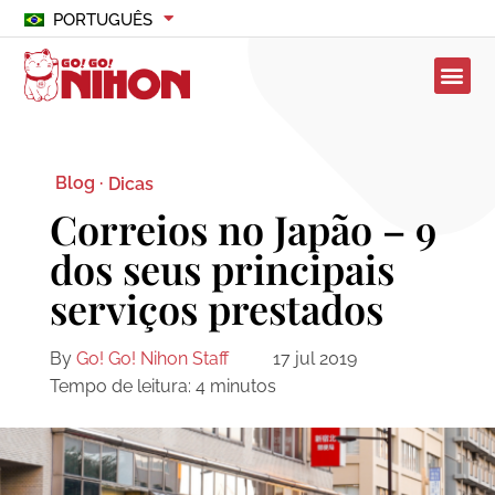
PORTUGUÊS
Blog ·
Dicas
Correios no Japão – 9
dos seus principais
serviços prestados
By
Go! Go! Nihon Staff
17 jul 2019
Tempo de leitura:
4
minutos