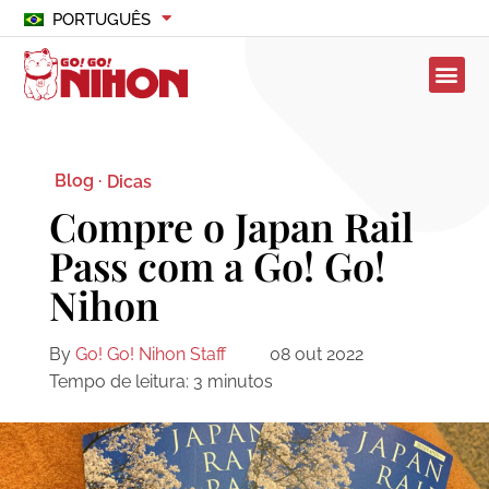
PORTUGUÊS
Blog ·
Dicas
Compre o Japan Rail
Pass com a Go! Go!
Nihon
By
Go! Go! Nihon Staff
08 out 2022
Tempo de leitura:
3
minutos