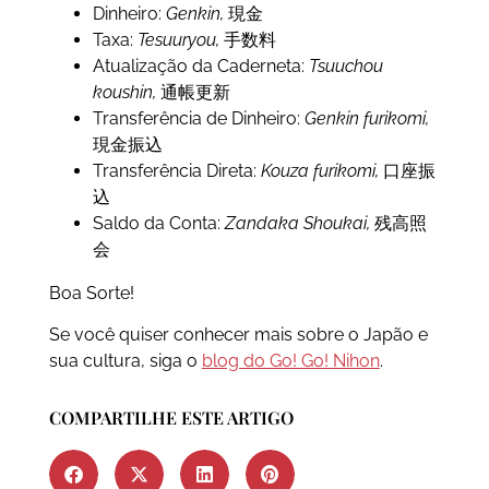
Dinheiro:
Genkin,
現金
Taxa:
Tesuuryou,
手数料
Atualização da Caderneta:
Tsuuchou
koushin,
通帳更新
Transferência de Dinheiro:
Genkin furikomi,
現金振込
Transferência Direta:
Kouza furikomi,
口座振
込
Saldo da Conta:
Zandaka Shoukai,
残高照
会
Boa Sorte!
Se você quiser conhecer mais sobre o Japão e
sua cultura, siga o
blog do Go! Go! Nihon
.
COMPARTILHE ESTE ARTIGO