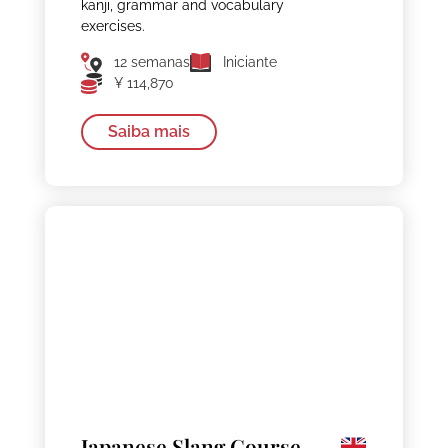
kanji, grammar and vocabulary
exercises.
12 semanas
Iniciante
¥ 114,870
Saiba mais
Japanese Slang Course