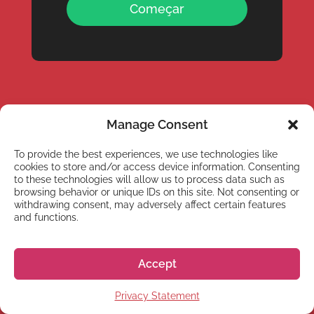
Começar
Manage Consent
To provide the best experiences, we use technologies like
cookies to store and/or access device information. Consenting
to these technologies will allow us to process data such as
browsing behavior or unique IDs on this site. Not consenting or
withdrawing consent, may adversely affect certain features
and functions.
Horário de funcionamento: 10:00 – 13:00 & 14:00
– 18:00 Horário do Japão (JST)
Telefone:
+81 50 5357 5361
Accept
Privacy Statement
Normalmente demoramos de 1 a 3 dias uteis