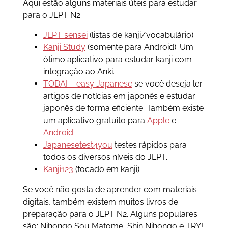
Aqui estão alguns materiais úteis para estudar
para o JLPT N2:
JLPT sensei
(listas de kanji/vocabulário)
Kanji Study
(somente para Android). Um
ótimo aplicativo para estudar kanji com
integração ao Anki.
TODAI – easy Japanese
se você deseja ler
artigos de notícias em japonês e estudar
japonês de forma eficiente. Também existe
um aplicativo gratuito para
Apple
e
Android
.
Japanesetest4you
testes rápidos para
todos os diversos níveis do JLPT.
Kanji123
(focado em kanji)
Se você não gosta de aprender com materiais
digitais, também existem muitos livros de
preparação para o JLPT N2. Alguns populares
são: Nihongo Sou Matome, Shin Nihongo e TRY!