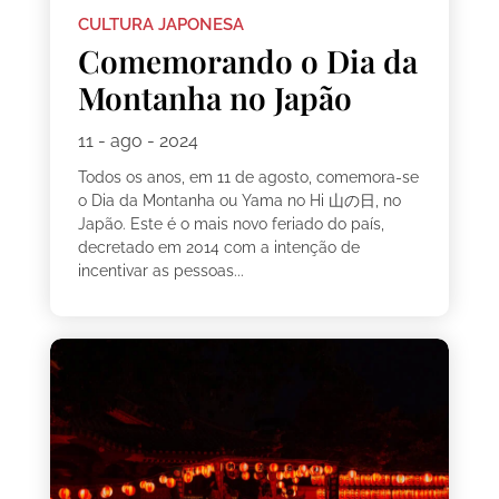
CULTURA JAPONESA
Comemorando o Dia da
Montanha no Japão
11 - ago - 2024
Todos os anos, em 11 de agosto, comemora-se
o Dia da Montanha ou Yama no Hi 山の日, no
Japão. Este é o mais novo feriado do país,
decretado em 2014 com a intenção de
incentivar as pessoas...