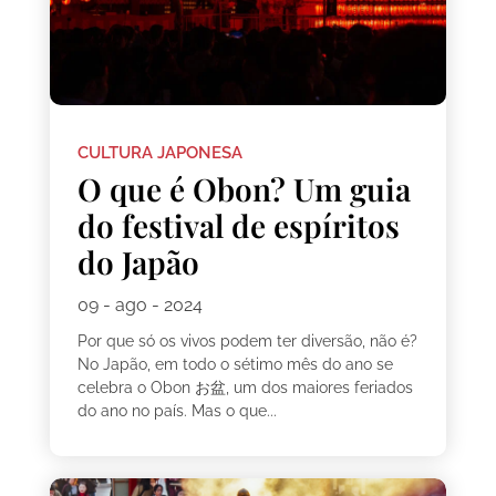
CULTURA JAPONESA
O que é Obon? Um guia
do festival de espíritos
do Japão
09 - ago - 2024
Por que só os vivos podem ter diversão, não é?
No Japão, em todo o sétimo mês do ano se
celebra o Obon お盆, um dos maiores feriados
do ano no país. Mas o que...