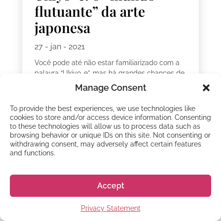
flutuante” da arte
japonesa
27 - jan - 2021
Você pode até não estar familiarizado com a
palavra “Ukiyo-e”, mas há grandes chances de
ter visto a famosa Grande Onda de Kanagawa.
Manage Consent
Esta bela peça foi criada por meio de
impressão em xilogravura e,...
To provide the best experiences, we use technologies like
cookies to store and/or access device information. Consenting
to these technologies will allow us to process data such as
browsing behavior or unique IDs on this site. Not consenting or
withdrawing consent, may adversely affect certain features
and functions.
Accept
Privacy Statement