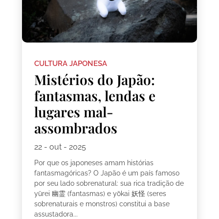
CULTURA JAPONESA
Mistérios do Japão:
fantasmas, lendas e
lugares mal-
assombrados
22 - out - 2025
Por que os japoneses amam histórias
fantasmagóricas? O Japão é um país famoso
por seu lado sobrenatural: sua rica tradição de
yūrei 幽霊 (fantasmas) e yōkai 妖怪 (seres
sobrenaturais e monstros) constitui a base
assustadora...