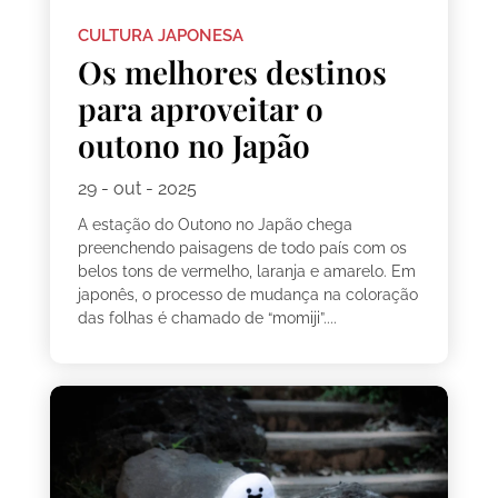
CULTURA JAPONESA
Os melhores destinos
para aproveitar o
outono no Japão
29 - out - 2025
A estação do Outono no Japão chega
preenchendo paisagens de todo país com os
belos tons de vermelho, laranja e amarelo. Em
japonês, o processo de mudança na coloração
das folhas é chamado de “momiji”....