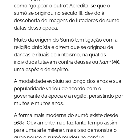
como “golpear o outro”. Acredita-se que o
sumô se originou no século III, devido à
descoberta de imagens de lutadores de sumô
datas dessa época.
Muito da origem do Sumô tem ligação com a
religião xintoísta e dizem que se originou de
danças e rituais do xintoísmo, na qual os
indivíduos lutavam contra deuses ou
kami
(神),
uma espécie de espírito.
A modalidade evoluiu ao longo dos anos e sua
popularidade variou de acordo com o
governante da época e a região, persistindo por
muitos e muitos anos.
A forma mais moderna do sumô existe desde
1684. Obviamente, não faz tanto tempo assim
para uma arte milenar, mas isso demonstra o
quão pouco o sumô mudou no cenário