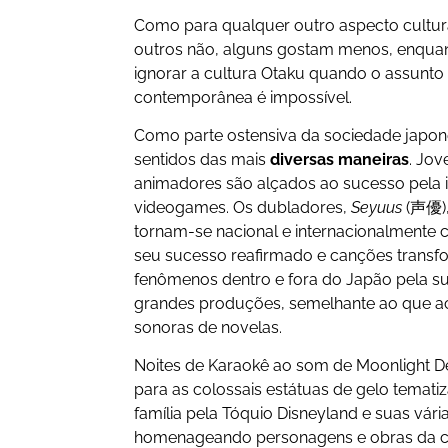
Como para qualquer outro aspecto cultura
outros não, alguns gostam menos, enquan
ignorar a cultura Otaku quando o assunto
contemporânea é impossível.
Como parte ostensiva da sociedade japone
sentidos das mais
diversas
maneiras
. Jov
animadores são alçados ao sucesso pela 
videogames. Os dubladores,
Seyuus
(声優),
tornam-se nacional e internacionalmente
seu sucesso reafirmado e canções trans
fenômenos dentro e fora do Japão pela su
grandes produções, semelhante ao que aco
sonoras de novelas.
Noites de Karaokê ao som de Moonlight De
para as colossais estátuas de gelo temat
família pela Tóquio Disneyland e suas vári
homenageando personagens e obras da cul