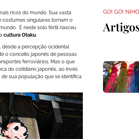
GO! GO! NIH
mais ricos do mundo. Sua vasta
os e costumes singulares tornam o
Artigo
mundo. E neste solo fértil nasceu
 a
cultura Otaku
.
, desde a percepção ocidental
até o conceito japonês de pessoas
nsportes ferroviários. Mas o que
eca do cotidiano japonês, ao invés
de sua população que se identifica