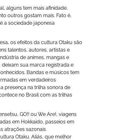
l, alguns tem mais afinidade,
to outros gostam mais. Fato é,
 é a sociedade japonesa
sa, os efeitos da cultura Otaku são
ens talentos, autores, artistas e
indústria de animes, mangas e
 deixam sua marca registrada e
 conhecidos. Bandas e músicos tem
formadas em verdadeiros
a presença na trilha sonora de
ntece no Brasil com as trilhas
nsetsu, GO!! ou We Are!, viagens
izadas em Hokkaido, passeios em
as atrações sazonais
tura Otaku. Aliás, que melhor