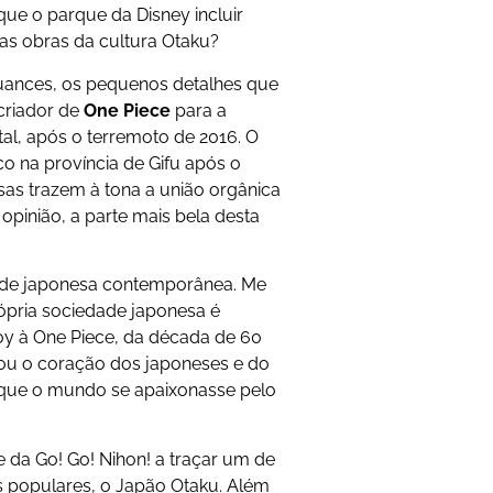
ue o parque da Disney incluir
ras obras da cultura Otaku?
nuances, os pequenos detalhes que
criador de
One Piece
para a
al, após o terremoto de 2016. O
 na província de Gifu após o
sas trazem à tona a união orgânica
 opinião, a parte mais bela desta
dade japonesa contemporânea. Me
própria sociedade japonesa é
Boy à One Piece, da década de 60
stou o coração dos japoneses e do
que o mundo se apaixonasse pelo
 da Go! Go! Nihon! a traçar um de
 populares, o Japão Otaku. Além